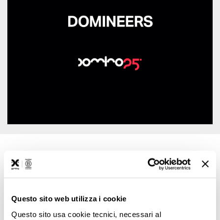
Da queste storie nasce il
Manifesto
Questo sito web utilizza i cookie
, un racconto corale e, perché
Domino25
no, una guida per ripartire bene insieme.
Questo sito usa cookie tecnici, necessari al