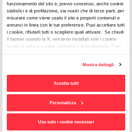
funzionamento del sito e, previo consenso, anche cookie
Scopri tutte le 25 parole
:
statistici e di profilazione, sia nostri che di terze parti, per
misurare come viene usato il sito e proporti contenuti e
1.
Veloce è bene
2.
Parla come mangi
annunci in linea con le tue preferenze. Puoi accettare tutti
i cookie, rifiutarli tutti o scegliere quali attivare. Se chiudi
3.
Provaci
4.
Sporcarsi le mani
5.
il banner usando la X, verranno installati solo i cookie
Tagliare con l’accetta
6.
Elogio alla
tecnici e nessun cookie statistico o di profilazione. Puoi
cambiare idea quando vuoi dalla Cookie Policy.
pigrizia
7.
Wow
8.
Spritz
9.
Empatia
Per maggiori informazioni
puoi visualizzare
Mostra dettagli
10.
Ri-costruire mappe
11.
Al volo
12.
l'informativa estesa cliccando qui.
Sbagliare
13.
Valore
14.
Visione
15.
Accetta tutti
Pazienza
16.
Super
17.
Grazie
18.
Carta e penna
19.
Mattoni
20.
Personalizza
Soluzioni
21.
Squadra
22.
Bello
abbastanza
23.
Ascolta
24.
Imparare
Usa solo i cookie necessari
ad imparare
25.
Curiosità