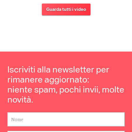
Guarda tutti i video
Iscriviti alla newsletter per
rimanere aggiornato:
niente spam, pochi invii, molte
novità.