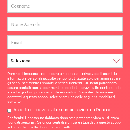
Domino si impegna a proteggere e rispettare la privacy degli utenti: le
informazioni personali raccolte vengono utilizzate solo per amministrare
gli account e fornire i prodotti e servizi richiesti. Gli utenti potrebbero
essere contatti con suggerimenti su prodotti, servizi o altri contenuti che
a nostro giudizio potrebbero interessare loro. Se si desidera essere
contattati a questo scopo, selezionare una delle seguenti modalità di
contatto:
Accetto di ricevere altre comunicazioni da Domino.
Per fornirti il contenuto richiesto dobbiamo poter archiviare e utilizzare i
tuoi dati personali. Se ci consenti di archiviare i tuoi dati a questo scopo,
seleziona la casella di controllo qui sotto.