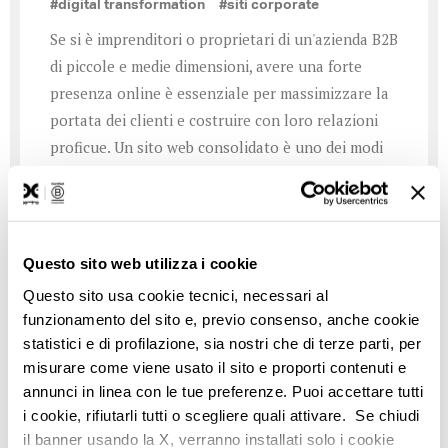
#digital transformation
#siti corporate
Se si è imprenditori o proprietari di un'azienda B2B
di piccole e medie dimensioni, avere una forte
presenza online è essenziale per massimizzare la
portata dei clienti e costruire con loro relazioni
proficue. Un sito web consolidato è uno dei modi
più efficaci per far sapere che la propria attività
esiste, e dimostrare che è possibile accedere
facilmente a informazioni pertinenti, come le
descrizioni dei prodotti e i prezzi. Lo sappiamo
Questo sito web utilizza i cookie
tutti: per un sito un tempo era necessario saper
Questo sito usa cookie tecnici, necessari al
programmare, avere una preparazione in HTML e
funzionamento del sito e, previo consenso, anche cookie
CSS… Qggi tutto questo non è più necessario e
statistici e di profilazione, sia nostri che di terze parti, per
vengono in soccorso tool molto semplici.
misurare come viene usato il sito e proporti contenuti e
Nonostante tutto, per risultati d'alto livello si
annunci in linea con le tue preferenze. Puoi accettare tutti
i cookie, rifiutarli tutti o scegliere quali attivare. Se chiudi
consiglia di rivolgersi a professionisti.
il banner usando la X, verranno installati solo i cookie