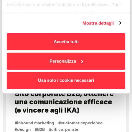
Leggi di più
tecnici e nessun cookie statistico o di profilazione. Puoi
cambiare idea quando vuoi dalla Cookie Policy.
Per maggiori informazioni
puoi visualizzare
Mostra dettagli
l'informativa estesa cliccando qui.
Accetta tutti
Personalizza
Usa solo i cookie necessari
Sito corporate B2B, ottenere
una comunicazione efficace
(e vincere agli IKA)
#inbound marketing
#customer experience
#design
#B2B
#siti corporate