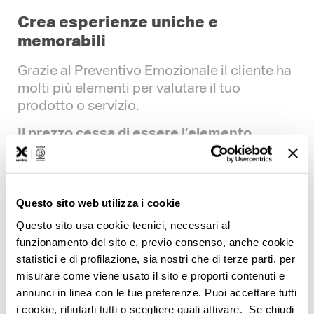
Crea esperienze uniche e
memorabili
Grazie al Preventivo Emozionale il cliente ha
molti più elementi per valutare il tuo
prodotto o servizio.
Il prezzo cessa di essere l’elemento
determinante in fase di scelta, a favore di
qualità e servizi.
Questo sito web utilizza i cookie
Questo sito usa cookie tecnici, necessari al
È un supporto alle vendite
funzionamento del sito e, previo consenso, anche cookie
Il Preventivo Emozionale aiuta il venditore
statistici e di profilazione, sia nostri che di terze parti, per
nelle fasi cruciali della vendita, mettendo in
misurare come viene usato il sito e proporti contenuti e
evidenza tutte le opportunità e i vantaggi
annunci in linea con le tue preferenze. Puoi accettare tutti
i cookie, rifiutarli tutti o scegliere quali attivare. Se chiudi