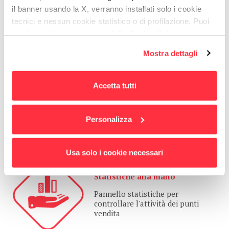
per il cliente.
il banner usando la X, verranno installati solo i cookie
tecnici e nessun cookie statistico o di profilazione. Puoi
cambiare idea quando vuoi dalla Cookie Policy.
VANTAGGI
Per maggiori informazioni
puoi visualizzare
Mostra dettagli
l'informativa estesa cliccando qui.
Accetta tutti
Web e App
Vive sul web, può essere anche
Personalizza
una app.
Usa solo i cookie necessari
Statistiche alla mano
Pannello statistiche per
controllare l'attività dei punti
vendita