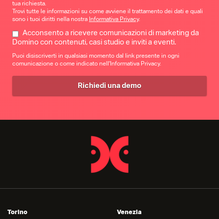
tua richiesta.
Trovi tutte le informazioni su come avviene il trattamento dei dati e quali
sono i tuoi diritti nella nostra
Informativa Privacy
.
Acconsento a ricevere comunicazioni di marketing da
Domino con contenuti, casi studio e inviti a eventi.
Puoi disiscriverti in qualsiasi momento dal link presente in ogni
comunicazione o come indicato nell'Informativa Privacy.
Torino
Venezia