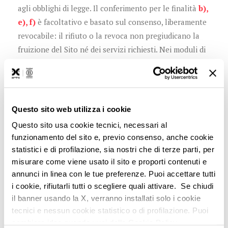
agli obblighi di legge. Il conferimento per le finalità
b),
e), f)
è facoltativo e basato sul consenso, liberamente
revocabile: il rifiuto o la revoca non pregiudicano la
fruizione del Sito né dei servizi richiesti. Nei moduli di
raccolta, i campi obbligatori sono espressamente
contrassegnati; i restanti sono facoltativi.
Questo sito web utilizza i cookie
6. Modalità del trattamento
Questo sito usa cookie tecnici, necessari al
funzionamento del sito e, previo consenso, anche cookie
Il trattamento è effettuato con strumenti informatici e
statistici e di profilazione, sia nostri che di terze parti, per
telematici, con logiche correlate alle finalità indicate e
misurare come viene usato il sito e proporti contenuti e
mediante misure tecniche e organizzative adeguate a
annunci in linea con le tue preferenze. Puoi accettare tutti
garantire sicurezza e riservatezza (art. 32 GDPR), volte
i cookie, rifiutarli tutti o scegliere quali attivare. Se chiudi
a prevenire accessi, divulgazioni, modifiche o
il banner usando la X, verranno installati solo i cookie
tecnici e nessun cookie statistico o di profilazione. Puoi
distruzioni non autorizzate dei dati.
cambiare idea quando vuoi dalla Cookie Policy.