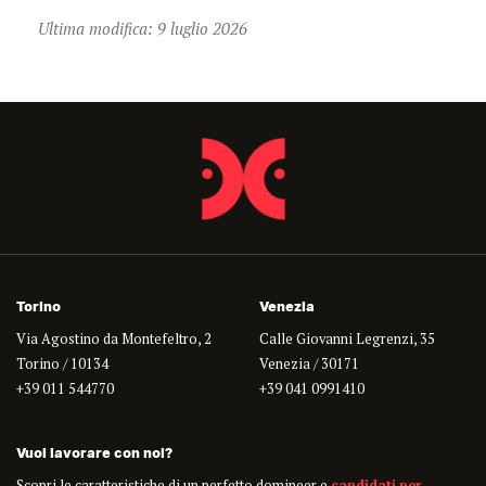
Ultima modifica: 9 luglio 2026
Torino
Venezia
Via Agostino da Montefeltro, 2
Calle Giovanni Legrenzi, 35
Torino / 10134
Venezia / 30171
+39 011 544770
+39 041 0991410
Vuoi lavorare con noi?
Scopri le caratteristiche di un perfetto domineer e
candidati per