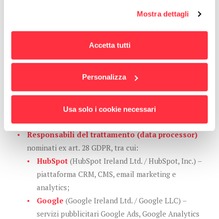
Per maggiori informazioni
puoi visualizzare
Mostra dettagli
l'informativa estesa cliccando qui.
7. Destinatari e categorie di
destinatari
Accetta tutti
I dati possono essere trattati da:
Personalizza
Soggetti autorizzati
interni al Titolare (personale
commerciale, marketing, amministrativo, IT, HR),
istruiti ai sensi degli artt. 29 GDPR e 2-quaterdecies
Usa solo i cookie necessari
del Codice Privacy.
Responsabili del trattamento (data processor)
nominati ex art. 28 GDPR, tra cui:
HubSpot
(HubSpot Ireland Ltd. / HubSpot, Inc.) –
piattaforma CRM, CMS, email marketing e
analytics;
Google
(Google Ireland Ltd. / Google LLC) –
servizi pubblicitari Google Ads, Google Analytics