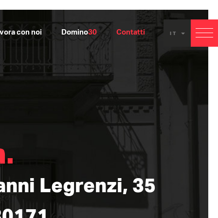
vora con noi
Domino
30
Contatti
IT
CO
.
anni Legrenzi, 35
30171