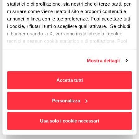
statistici e di profilazione, sia nostri che di terze parti, per
misurare come viene usato il sito e proporti contenuti e
Negli anni
abbiamo
annunci in linea con le tue preferenze. Puoi accettare tutti
imparato
a...
i cookie, rifiutarli tutti o scegliere quali attivare. Se chiudi
il banner usando la X, verranno installati solo i cookie
tecnici e nessun cookie statistico o di profilazione. Puoi
cambiare idea quando vuoi dalla Cookie Policy.
Per maggiori informazioni
puoi visualizzare
Mostra dettagli
l'informativa estesa cliccando qui.
Coinvolgere in una storia
avvincente
Accetta tutti
Raccontare un brand di lusso è una sfida
avvincente e con
Martini
dal 2000 al 2004
Personalizza
abbiamo reso lo storytelling una storia da bere
tutta d’un fiato.
Usa solo i cookie necessari