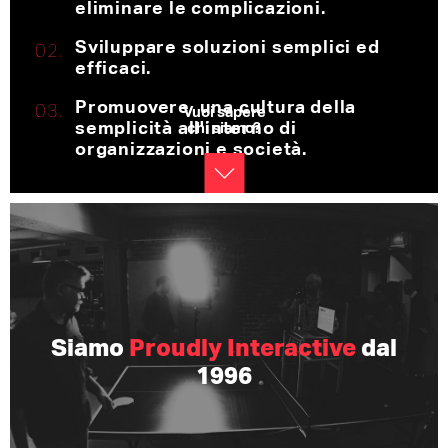
eliminare le complicazioni.
Sviluppare soluzioni semplici ed
efficaci.
Promuovere una cultura della
Vuoi sapere
semplicità all'interno di
chi siamo?
organizzazioni e società.
Siamo
Proudly Interactive
dal
1996