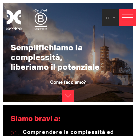
We ar
IT
Domin
Semplifichiamo la
complessità,
liberiamo il potenziale
Come facciamo?
Siamo bravi a:
Comprendere la complessità ed