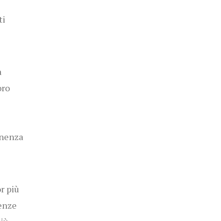
ti
a
oro
inenza
r più
enze