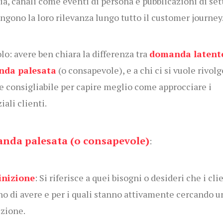
ia, canali come eventi di persona e pubblicazioni di set
gono la loro rilevanza lungo tutto il customer journey
lo: avere ben chiara la differenza tra
domanda latent
da palesata
(o consapevole), e a chi ci si vuole rivolg
 consigliabile per capire meglio come approcciare i
iali clienti.
nda palesata (o consapevole)
:
inizione
: Si riferisce a quei bisogni o desideri che i cli
o di avere e per i quali stanno attivamente cercando u
uzione.