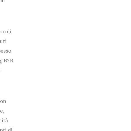
più
so di
uti
pesso
ng B2B
e
non
e,
cità
nti di