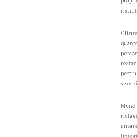
propri
ristret
Offrir
quanto
person
restan
pertin
serviz
Meno d
richie
un'ana
import