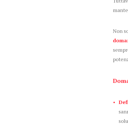
Tuttav
manten
Non so
doman
sempre
potenz
Doma
Def
sann
sol