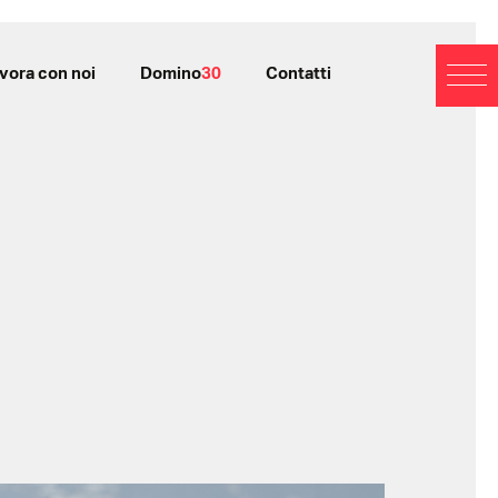
vora con noi
Domino
30
Contatti
BL