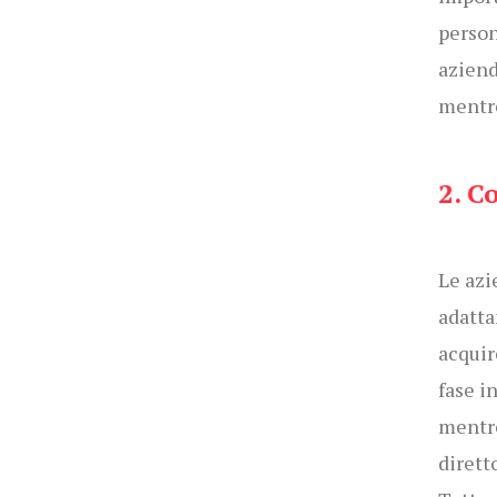
person
aziend
mentre
2. C
Le azi
adatta
acquir
fase in
mentre
dirett