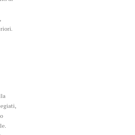
,
iori.
lla
legiati,
to
le.