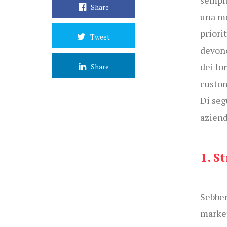
sempli
Share
una mo
priori
Tweet
devono
dei lo
Share
custom
Di seg
aziend
1. S
Sebben
market