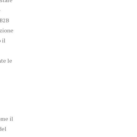
stare
e
 B2B
uzione
 il
te le
me il
del