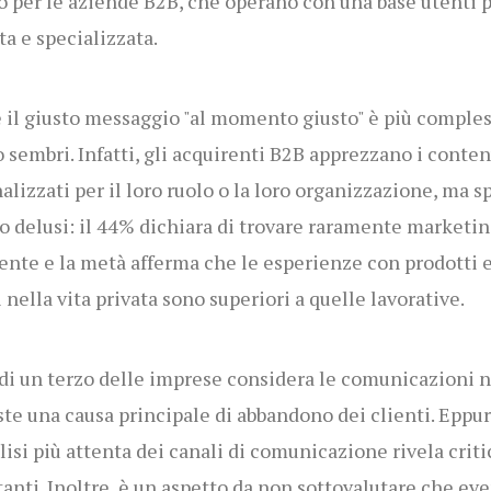
o per le aziende B2B, che operano con una base utenti 
ta e specializzata.
e il giusto messaggio "al momento giusto" è più comples
 sembri. Infatti, gli acquirenti B2B apprezzano i conten
alizzati per il loro ruolo o la loro organizzazione, ma s
o delusi: il 44% dichiara di trovare raramente marketi
ente e la metà afferma che le esperienze con prodotti 
i nella vita privata sono superiori a quelle lavorative.
i un terzo delle imprese considera le comunicazioni 
ste una causa principale di abbandono dei clienti. Eppur
lisi più attenta dei canali di comunicazione rivela criti
anti. Inoltre, è un aspetto da non sottovalutare che eve