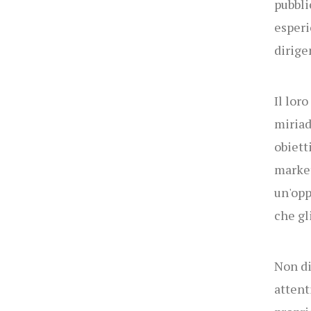
pubbli
esperi
dirige
Il lor
miriad
obiett
market
un'opp
che gl
Non di
attent