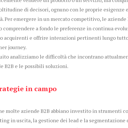
cemente vendere un prodotto o un servizio, ma conqui
ltitudine di decisori, ognuno con le proprie esigenze 
tà. Per emergere in un mercato competitivo, le aziende
 comprendere a fondo le preferenze in continua evol
ro acquirenti e offrire interazioni pertinenti lungo tutto
er journey.
uito analizziamo le difficoltà che incontrano attualmen
e B2B e le possibili soluzioni.
trategie in campo
e molte aziende B2B abbiano investito in strumenti co
ing in uscita, la gestione dei lead e la segmentazione 