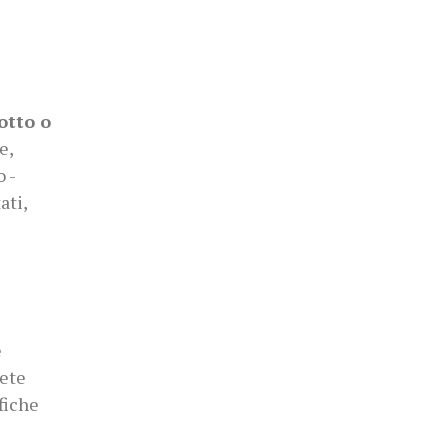
otto o
e,
 -
ati,
e
rete
fiche