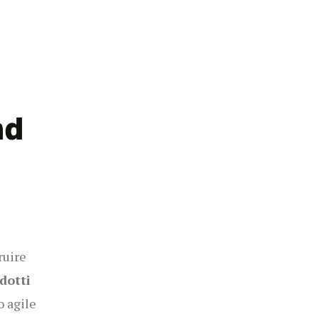
ad
ruire
dotti
o agile