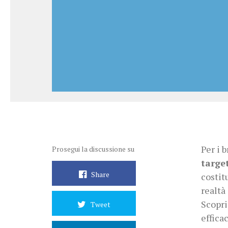
Per i 
Prosegui la discussione su
targe
Share
costitu
realtà
Scopri
Tweet
effica