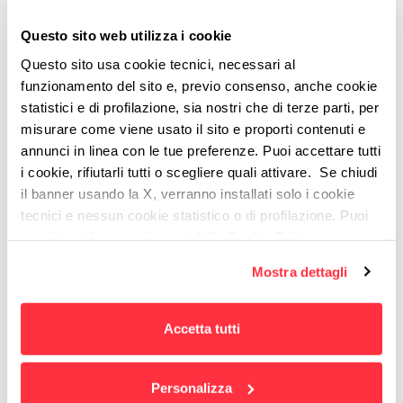
LE ESIGENZE DEL CLIENTE
Questo sito web utilizza i cookie
Ottimizzare e semplificare la gestione
Questo sito usa cookie tecnici, necessari al
delle lead a livello globale
funzionamento del sito e, previo consenso, anche cookie
Rafforzare l'autorevolezza del brand e
statistici e di profilazione, sia nostri che di terze parti, per
misurare come viene usato il sito e proporti contenuti e
aumentare la sua visibilità
annunci in linea con le tue preferenze. Puoi accettare tutti
Aumentare le opportunità di business
i cookie, rifiutarli tutti o scegliere quali attivare. Se chiudi
il banner usando la X, verranno installati solo i cookie
LE NOSTRE SOLUZIONI
tecnici e nessun cookie statistico o di profilazione. Puoi
cambiare idea quando vuoi dalla Cookie Policy.
Hubspot. Un nuovo processo di gestione
Per maggiori informazioni
puoi visualizzare
Mostra dettagli
delle lead per automatizzare e ottimizzare
l'informativa estesa cliccando qui.
il trasferimento dati
Campagne di sensibilizzazione
Accetta tutti
multicanale, coordinate e coerenti con
l'immagine digitale del brand
Personalizza