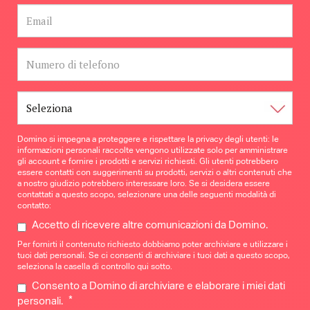
Domino si impegna a proteggere e rispettare la privacy degli utenti: le
informazioni personali raccolte vengono utilizzate solo per amministrare
gli account e fornire i prodotti e servizi richiesti. Gli utenti potrebbero
essere contatti con suggerimenti su prodotti, servizi o altri contenuti che
a nostro giudizio potrebbero interessare loro. Se si desidera essere
contattati a questo scopo, selezionare una delle seguenti modalità di
contatto:
Accetto di ricevere altre comunicazioni da Domino.
Per fornirti il contenuto richiesto dobbiamo poter archiviare e utilizzare i
tuoi dati personali. Se ci consenti di archiviare i tuoi dati a questo scopo,
seleziona la casella di controllo qui sotto.
Consento a Domino di archiviare e elaborare i miei dati
*
personali.