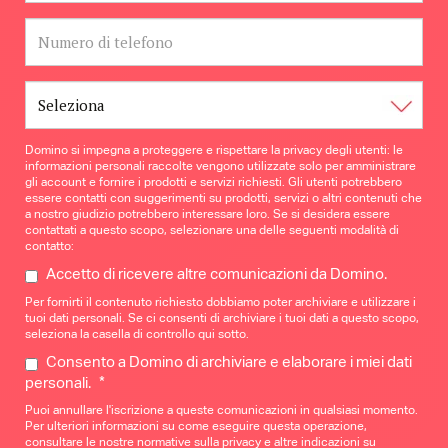
Domino si impegna a proteggere e rispettare la privacy degli utenti: le
informazioni personali raccolte vengono utilizzate solo per amministrare
gli account e fornire i prodotti e servizi richiesti. Gli utenti potrebbero
essere contatti con suggerimenti su prodotti, servizi o altri contenuti che
a nostro giudizio potrebbero interessare loro. Se si desidera essere
contattati a questo scopo, selezionare una delle seguenti modalità di
contatto:
Accetto di ricevere altre comunicazioni da Domino.
Per fornirti il contenuto richiesto dobbiamo poter archiviare e utilizzare i
tuoi dati personali. Se ci consenti di archiviare i tuoi dati a questo scopo,
seleziona la casella di controllo qui sotto.
Consento a Domino di archiviare e elaborare i miei dati
*
personali.
Puoi annullare l'iscrizione a queste comunicazioni in qualsiasi momento.
Per ulteriori informazioni su come eseguire questa operazione,
consultare le nostre normative sulla privacy e altre indicazioni su