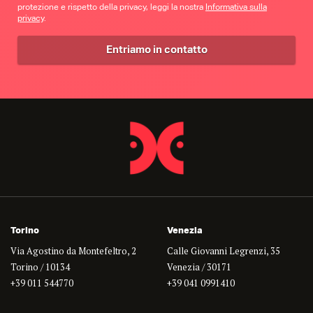
protezione e rispetto della privacy, leggi la nostra
Informativa sulla
privacy
.
Torino
Venezia
Via Agostino da Montefeltro, 2
Calle Giovanni Legrenzi, 35
Torino / 10134
Venezia / 30171
+39 011 544770
+39 041 0991410