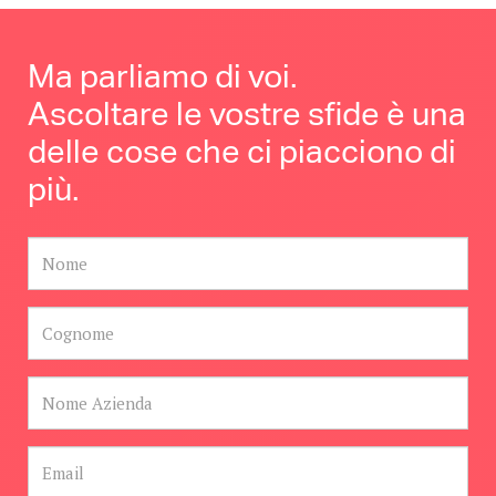
Ma parliamo di voi.
Ascoltare le vostre sfide è una
delle cose che ci piacciono di
più.