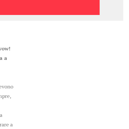
wow!
a a
devono
mpre,
a
rare a