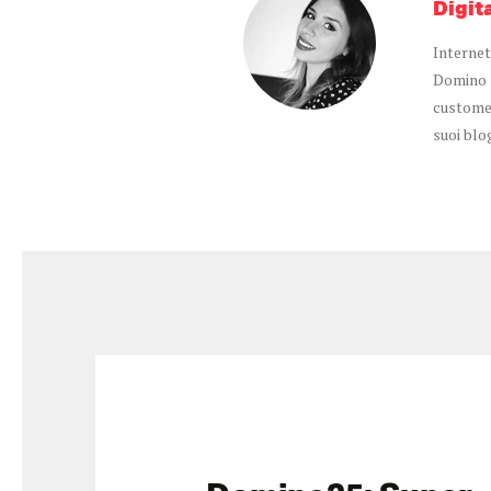
Digita
Internet
Domino si
customer
suoi blog