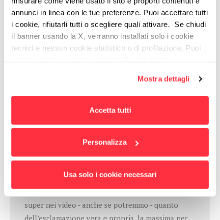
misurare come viene usato il sito e proporti contenuti e
annunci in linea con le tue preferenze. Puoi accettare tutti
i cookie, rifiutarli tutti o scegliere quali attivare. Se chiudi
Sull'autore,
Elisa Mondino
Social Media
il banner usando la X, verranno installati solo i cookie
Strategist & Digital Storyteller
tecnici e nessun cookie statistico o di profilazione. Puoi
cambiare idea quando vuoi dalla Cookie Policy.
Ha studiato filosofia, ha imparato che molte cose dipendono
Per maggiori informazioni
puoi visualizzare
da come le racconti. In Domino è digital storyteller. Fuori
Mostra dettagli
l'informativa estesa cliccando qui.
Domino legge, e cerca di raccontare altre storie.
Accetta tutti
Personalizza
Domino25: Super
#domino25
Usa solo i cookie necessari
Si proprio Super, e no, non stiamo parlando dei
super nei video - anche se potremmo - quanto
dell’esclamazione vera e propria, la massima per