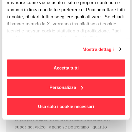
misurare come viene usato il sito e proporti contenuti e
annunci in linea con le tue preferenze. Puoi accettare tutti
i cookie, rifiutarli tutti o scegliere quali attivare. Se chiudi
Sull'autore,
il banner usando la X, verranno installati solo i cookie
Elisa Mondino
Social Media
Strategist & Digital Storyteller
tecnici e nessun cookie statistico o di profilazione. Puoi
cambiare idea quando vuoi dalla Cookie Policy.
Ha studiato filosofia, ha imparato che molte cose dipendono
Per maggiori informazioni
puoi visualizzare
da come le racconti. In Domino è digital storyteller. Fuori
Mostra dettagli
l'informativa estesa cliccando qui.
Domino legge, e cerca di raccontare altre storie.
Accetta tutti
Personalizza
Domino25: Super
Usa solo i cookie necessari
#domino25
Si proprio Super, e no, non stiamo parlando dei
super nei video - anche se potremmo - quanto