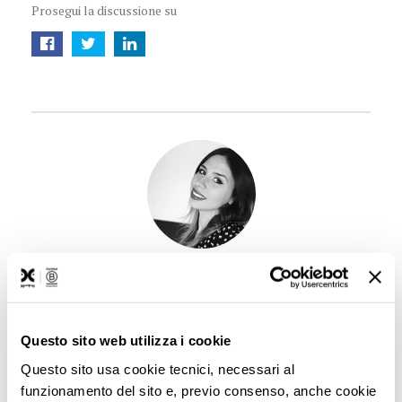
Prosegui la discussione su
Sull'autore,
Orsola Di Donato
Social
Media Strategist & Digital Storyteller
Internet e la scrittura sono la sua passione e da qualche
Questo sito web utilizza i cookie
anno anche il suo lavoro. In Domino si occupa di storytelling
Questo sito usa cookie tecnici, necessari al
e social media con l’obiettivo di offrire agli utenti una
funzionamento del sito e, previo consenso, anche cookie