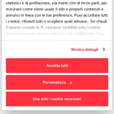
customer experience memorabile. Quando spegne Mac e
statistici e di profilazione, sia nostri che di terze parti, per
iPhone prepara cupcake e cura i suoi blog (ma a quel punto
misurare come viene usato il sito e proporti contenuti e
ha già riacceso i device!).
annunci in linea con le tue preferenze. Puoi accettare tutti
i cookie, rifiutarli tutti o scegliere quali attivare. Se chiudi
il banner usando la X, verranno installati solo i cookie
tecnici e nessun cookie statistico o di profilazione. Puoi
cambiare idea quando vuoi dalla Cookie Policy.
Per maggiori informazioni
puoi visualizzare
Mostra dettagli
l'informativa estesa cliccando qui.
Accetta tutti
Personalizza
Scopri cos'è la Customer
Usa solo i cookie necessari
Experience