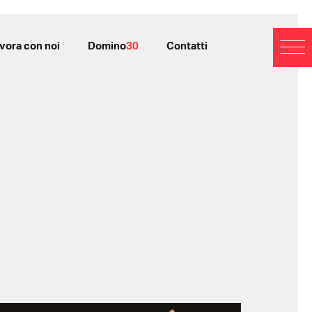
vora con noi
Domino
30
Contatti
BL