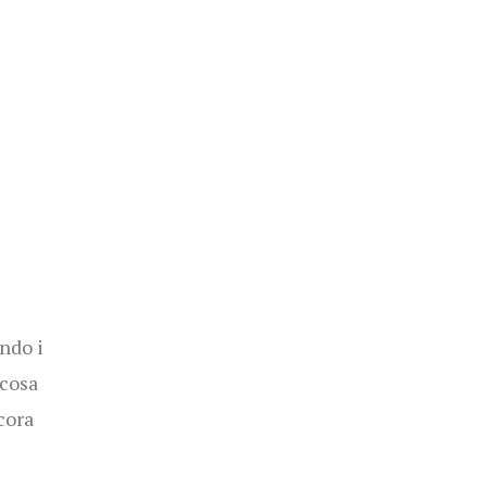
l
ndo i
lcosa
cora