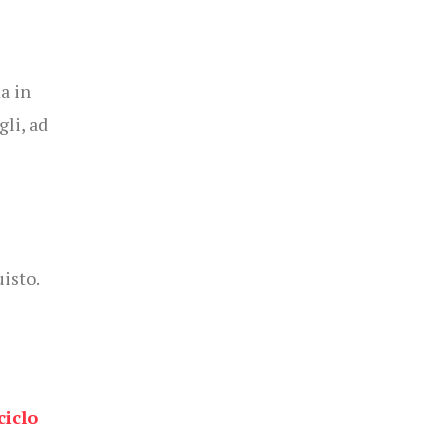
a in
gli, ad
isto.
ciclo