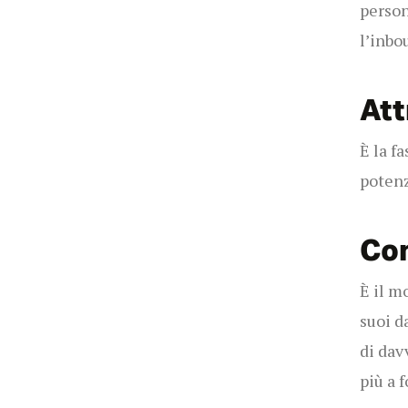
person
l’inbo
Att
È la fa
potenz
Co
È il m
suoi d
di dav
più a 