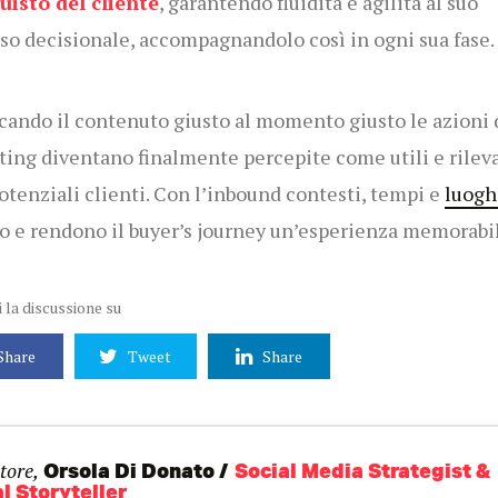
uisto del cliente
, garantendo fluidità e agilità al suo
so decisionale, accompagnandolo così in ogni sua fase.
cando il contenuto giusto al momento giusto le azioni 
ing diventano finalmente percepite come utili e rilev
potenziali clienti. Con l’inbound contesti, tempi e
luogh
o e rendono il buyer’s journey un’esperienza memorabil
 la discussione su
Share
Tweet
Share
tore,
Orsola Di Donato
Social Media Strategist &
l Storyteller