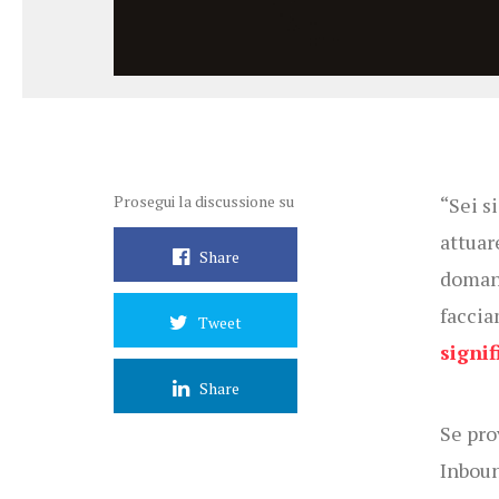
Prosegui la discussione su
“Sei s
attuar
Share
domand
faccia
Tweet
signi
Share
Se pro
Inboun