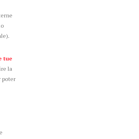
terne
io
le).
e tue
ire la
r poter
e