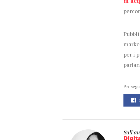
di acq
percor
Pubbli
market
per i 
parlan
Prosegui
Sull'au
Digita