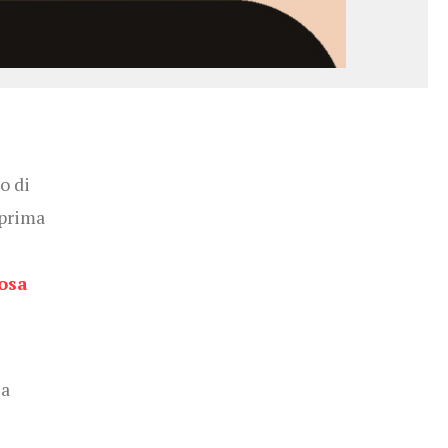
o di
 prima
osa
ia