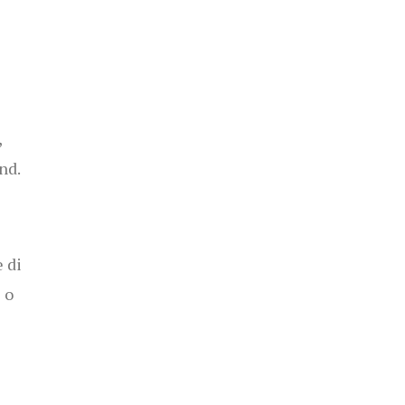
,
und.
e di
 o