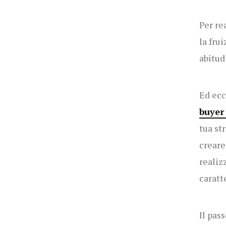
Per re
la fru
abitud
Ed ecc
buyer
tua st
creare
realiz
caratt
Il pas