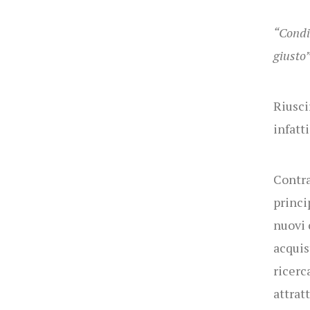
“Condiv
giusto
Riusci
infatt
Contra
princi
nuovi 
acquis
ricerc
attrat