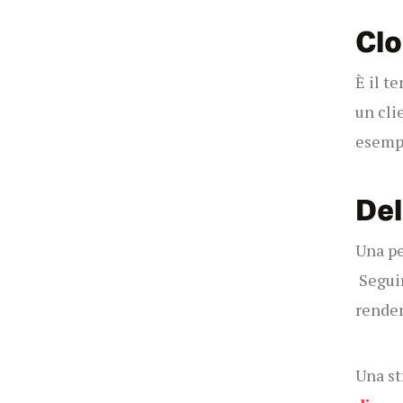
Clo
È il t
un cli
esempi
Del
Una pe
Seguir
render
Una st