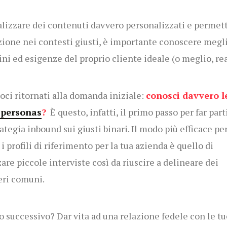
alizzare dei contenuti davvero personalizzati e permet
izione nei contesti giusti, è importante conoscere megl
ini ed esigenze del proprio cliente ideale (o meglio, rea
oci ritornati alla domanda iniziale:
conosci davvero l
 personas
?
È questo, infatti, il primo passo per far part
rategia inbound sui giusti binari. Il modo più efficace pe
 i profili di riferimento per la tua azienda è quello di
zare piccole interviste così da riuscire a delineare dei
eri comuni.
so successivo? Dar vita ad una relazione fedele con le tu