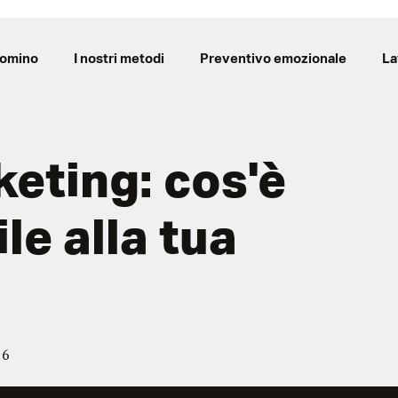
Domino
I nostri metodi
Preventivo emozionale
La
eting: cos'è
le alla tua
16