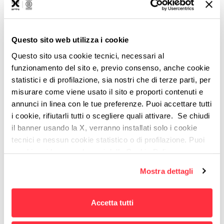
toglieva il suono del modem 56k per collegarsi all’insaputa
dei genitori. La cronologia delle ricerche Google ci dice che
gli piacciono la cucina e i videogiochi.
Questo sito web utilizza i cookie
Questo sito usa cookie tecnici, necessari al
funzionamento del sito e, previo consenso, anche cookie
statistici e di profilazione, sia nostri che di terze parti, per
misurare come viene usato il sito e proporti contenuti e
annunci in linea con le tue preferenze. Puoi accettare tutti
i cookie, rifiutarli tutti o scegliere quali attivare. Se chiudi
il banner usando la X, verranno installati solo i cookie
tecnici e nessun cookie statistico o di profilazione. Puoi
cambiare idea quando vuoi dalla Cookie Policy.
Per maggiori informazioni
puoi visualizzare
Mostra dettagli
l'informativa estesa cliccando qui.
Accetta tutti