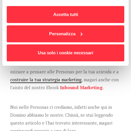
non sono utili solo nella fase di ricerca nuovi
contatti, ma aiutano a guidare tutta la
customer
Accetta tutti
experience
; riuscire ad anticipare i bisogni e i
problemi dei vostri clienti, offrendo loro la
Personalizza
soluzione che cercano anche in fase di post-vendita,
rafforzerà notevolmente la vostra immagine ai loro
occhi.
Usa solo i cookie necessari
Ti abbiamo convinto? Allora è arrivato il momento di
iniziare a pensare alle Personas per la tua azienda e a
costruire la tua strategia marketing
, magari anche con
l'aiuto del nostro Ebook
Inbound Marketing
.
Noi nelle Personas ci crediamo, infatti anche qui in
Domino abbiamo le nostre. Chissà, se stai leggendo
questo articolo e l'hai trovato interessante, magari
corrispondi proprio a una di loro.