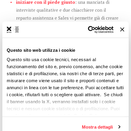
iniziare con il piede giusto
: una manciata di
interviste qualitative e due chiacchiere con il
reparto assistenza e Sales vi permette già di creare
dei profili Personas centrati e caratteristici, più di
quanto possiate fare con una lunga e
spersonalizzata ricerca di mercato
ottenere lead
molto qualificate:
un solo
Questo sito web utilizza i cookie
contatto propenso all'acquisto è molto più
Questo sito usa cookie tecnici, necessari al
prezioso di 10 contatti generici; le Personas
funzionamento del sito e, previo consenso, anche cookie
aiutano a capire chi sono e come ragionano i tuoi
statistici e di profilazione, sia nostri che di terze parti, per
misurare come viene usato il sito e proporti contenuti e
veri
potenziali clienti
annunci in linea con le tue preferenze. Puoi accettare tutti
massimizzare l'effort:
sapere già
come
,
dove
e
i cookie, rifiutarli tutti o scegliere quali attivare. Se chiudi
quando
parlare ai tuoi potenziali clienti, e
il banner usando la X, verranno installati solo i cookie
soprattutto
di cosa
, ti permette di concentrare tutte
tecnici e nessun cookie statistico o di profilazione. Puoi
le energie in una strategia più mirata ed efficace,
cambiare idea quando vuoi dalla Cookie Policy.
limitando le perdite
Per maggiori informazioni
puoi visualizzare
Mostra dettagli
dimostrarvi affidabili e propositivi:
le Personas
l'informativa estesa cliccando qui.