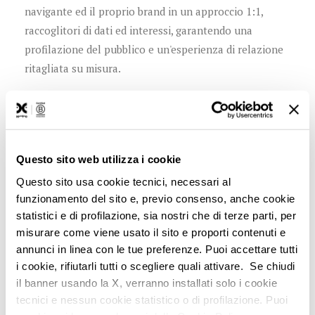
navigante ed il proprio brand in un approccio 1:1,
raccoglitori di dati ed interessi, garantendo una
profilazione del pubblico e un'esperienza di relazione
ritagliata su misura.
Rinnovare la propria presenza digitale sfruttando le
nuove tecnologie: un vantaggio competitivo
importante, con la prospettiva di essere qualche
Questo sito web utilizza i cookie
gradino sopra in termini di user experience.
Questo sito usa cookie tecnici, necessari al
funzionamento del sito e, previo consenso, anche cookie
statistici e di profilazione, sia nostri che di terze parti, per
Insomma, alla domanda scomoda
"Devo reinventare
misurare come viene usato il sito e proporti contenuti e
davvero il mio sito web?"
la risposta è:
"Sì, ed il prima
annunci in linea con le tue preferenze. Puoi accettare tutti
possibile"
.
i cookie, rifiutarli tutti o scegliere quali attivare. Se chiudi
il banner usando la X, verranno installati solo i cookie
tecnici e nessun cookie statistico o di profilazione. Puoi
Vuoi saperne di più su chatbot e intelligent assistant?