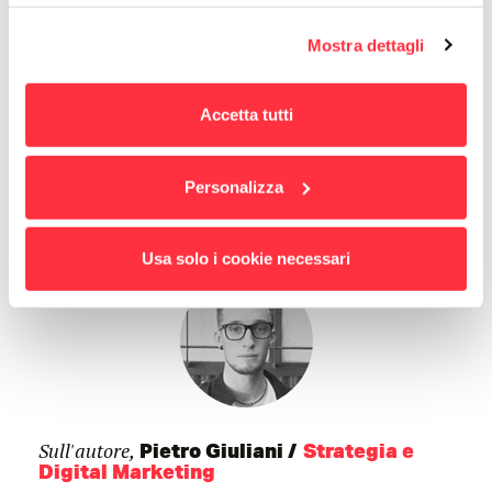
cambiare idea quando vuoi dalla Cookie Policy.
Puoi scaricare gratuitamente il nostro contenuto
Per maggiori informazioni
puoi visualizzare
dedicato cliccando
qui
Mostra dettagli
l'informativa estesa cliccando qui.
Accetta tutti
Prosegui la discussione su
Personalizza
Usa solo i cookie necessari
Sull'autore,
Pietro Giuliani
Strategia e
Digital Marketing