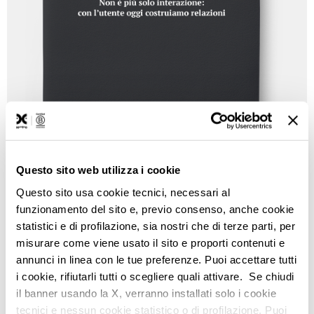
Questo sito web utilizza i cookie
Questo sito usa cookie tecnici, necessari al
Vuoi sapere di più su
funzionamento del sito e, previo consenso, anche cookie
Chatbot e Intelligent
statistici e di profilazione, sia nostri che di terze parti, per
misurare come viene usato il sito e proporti contenuti e
Assistant?
annunci in linea con le tue preferenze. Puoi accettare tutti
i cookie, rifiutarli tutti o scegliere quali attivare. Se chiudi
Leggi l'eBook dedicato
il banner usando la X, verranno installati solo i cookie
tecnici e nessun cookie statistico o di profilazione. Puoi