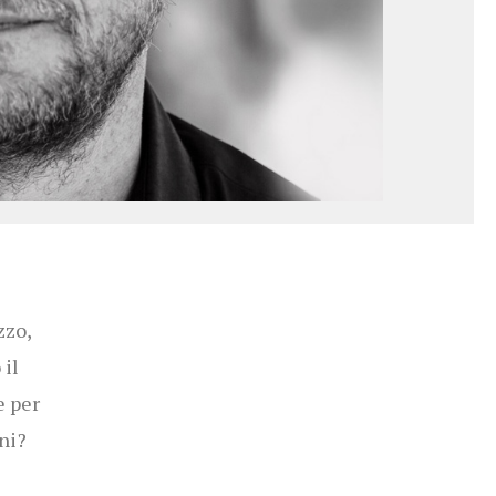
zzo,
 il
e per
ni?