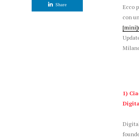
Share
Ecco p
con un
[mini
Update
Milano
1) Cia
Digit
Digita
founde