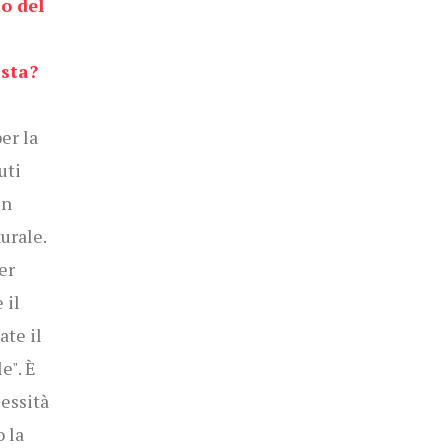
o del
ista?
er la
uti
en
urale.
er
 il
ate il
e". È
essità
 la