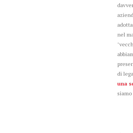
davver
aziend
adotta
nel ma
"vecchi
abbiam
presen
di leg
una s
siamo 