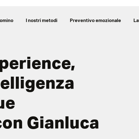
Domino
I nostri metodi
Preventivo emozionale
La
perience,
telligenza
ue
con Gianluca