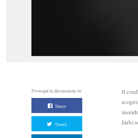
Prosegui la discussione su
Il con
scoprir
Share
mondo 
farlo 
Tweet