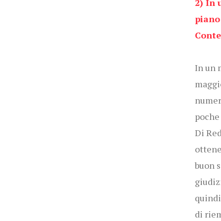
2) In
piano 
Conte
In un 
maggio
numero
poche 
Di Red
ottener
buon s
giudiz
quindi
di rie