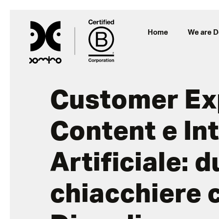
Home
We are 
Customer Ex
Content e In
Artificiale: d
chiacchiere 