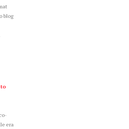
mat
o blog
i
tto
co-
le era