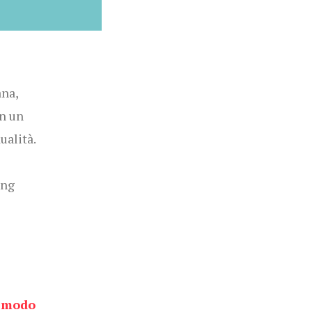
ana,
in un
ualità.
ing
e modo