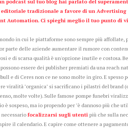
 un podcast sul tuo blog hai parlato del superament
editoriale tradizionale a favore di un Advertising
nt Automation. Ci spieghi meglio il tuo punto di v
mondo in cui le piattaforme sono sempre più affollate, p
r parte delle aziende aumentare il rumore con conten
si e di scarsa qualità è un'opzione inutile e costosa. B
possono essere dei publisher premiati da una reach nat
bull e di Ceres non ce ne sono molte in giro. E spesso p
e viralità "organica" si sacrificano i pilastri del brand (e
enso, molte volte). Sulle famose pompe funebri viralizz
io è sospeso, ma io propendo per "è dannoso più che util
 necessario
focalizzarsi sugli utenti
più che sulla nec
mpire il calendario. E capire come ottenere a pagamento