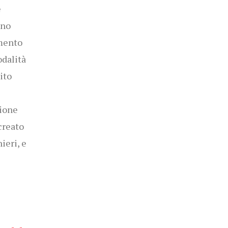
e
ano
amento
odalità
ito
e
zione
creato
ieri, e