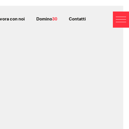
vora con noi
Domino
30
Contatti
BL