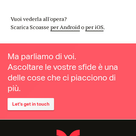
Vuoi vederla all'opera?
Scarica Scoasse
per Android
o
per iOS
.
Ma parliamo di voi.
Ascoltare le vostre sfide è una
delle cose che ci piacciono di
più.
Let's get in touch