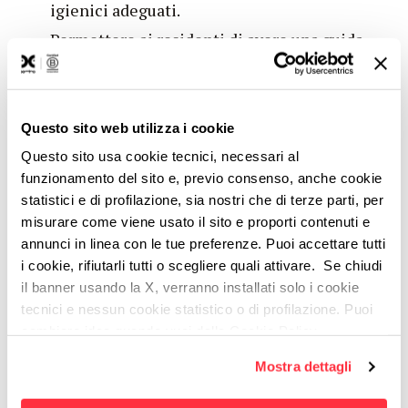
igienici adeguati.
Permettere ai residenti di avere una guida
ai servizi di Veritas (raccolta ingombranti,
olio esausto, ecc.)
NOI DI DOMINO ABBIAMO:
Questo sito web utilizza i cookie
Definito con Veritas quali erano le
Questo sito usa cookie tecnici, necessari al
funzionamento del sito e, previo consenso, anche cookie
esigenze chiave cui rispondere.
statistici e di profilazione, sia nostri che di terze parti, per
Progettato la UX.
misurare come viene usato il sito e proporti contenuti e
Disegnato e sviluppato la app per
annunci in linea con le tue preferenze. Puoi accettare tutti
dispositivi iOs e Android.
i cookie, rifiutarli tutti o scegliere quali attivare. Se chiudi
il banner usando la X, verranno installati solo i cookie
tecnici e nessun cookie statistico o di profilazione. Puoi
cambiare idea quando vuoi dalla Cookie Policy.
Per maggiori informazioni
puoi visualizzare
COSA PUOI TROVARE CON SCOASSE
Mostra dettagli
l'informativa estesa cliccando qui.