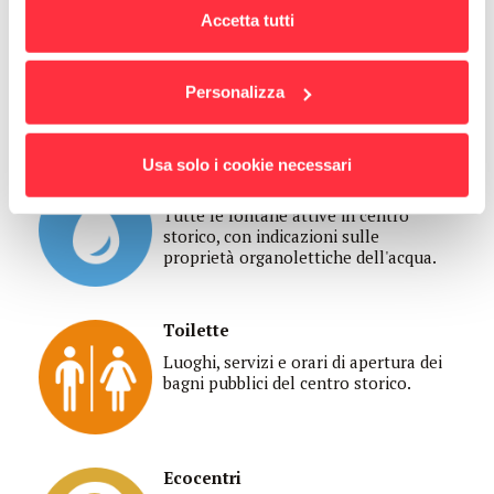
Punti di raccolta
Accetta tutti
Ogni zona ha attivo un servizio di
raccolta con barche Veritas dedicate
alla raccolta di rifiuti. Scoasse indica
Personalizza
dove sono, a che ora, e cosa è
possibile conferire giorno per giorno.
Usa solo i cookie necessari
Fontane
Tutte le fontane attive in centro
storico, con indicazioni sulle
proprietà organolettiche dell'acqua.
Toilette
Luoghi, servizi e orari di apertura dei
bagni pubblici del centro storico.
Ecocentri