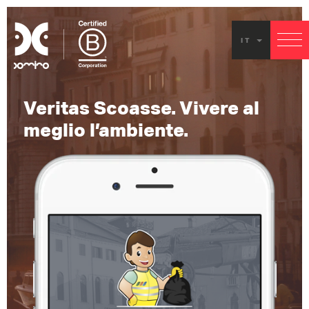
Esperi
IT
B2B e 
Industr
Veritas Scoasse. Vivere al
Verita
meglio l’ambiente.
Scoas