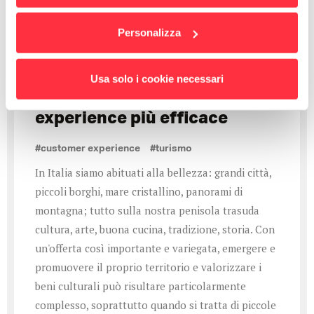
Personalizza
La valorizzazione del
Usa solo i cookie necessari
territorio: la customer
experience più efficace
#customer experience
#turismo
In Italia siamo abituati alla bellezza: grandi città,
piccoli borghi, mare cristallino, panorami di
montagna; tutto sulla nostra penisola trasuda
cultura, arte, buona cucina, tradizione, storia. Con
un'offerta così importante e variegata, emergere e
promuovere il proprio territorio e valorizzare i
beni culturali può risultare particolarmente
complesso, soprattutto quando si tratta di piccole