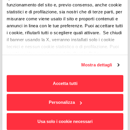
funzionamento del sito e, previo consenso, anche cookie
statistici e di profilazione, sia nostri che di terze parti, per
misurare come viene usato il sito e proporti contenuti e
annunci in linea con le tue preferenze. Puoi accettare tutti
i cookie, rifiutarli tutti o scegliere quali attivare. Se chiudi
il banner usando la X, verranno installati solo i cookie
tecnici e nessun cookie statistico o di profilazione. Puoi
cambiare idea quando vuoi dalla Cookie Policy.
Per maggiori informazioni
puoi visualizzare
Mostra dettagli
l'informativa estesa cliccando qui.
Accetta tutti
E dato che il venerdì è sempre e dovunque il
Personalizza
venerdì, i nostri
aperi-Domino
hanno solo
traslocato in video call.
Usa solo i cookie necessari