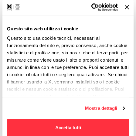
Sull'autore,
Orsola Di Donato
Social
Media Strategist & Digital Storyteller
Questo sito web utilizza i cookie
Internet e la scrittura sono la sua passione e da qualche
Questo sito usa cookie tecnici, necessari al
anno anche il suo lavoro. In Domino si occupa di storytelling
funzionamento del sito e, previo consenso, anche cookie
statistici e di profilazione, sia nostri che di terze parti, per
e social media con l’obiettivo di offrire agli utenti una
misurare come viene usato il sito e proporti contenuti e
customer experience memorabile. Quando spegne Mac e
annunci in linea con le tue preferenze. Puoi accettare tutti
iPhone prepara cupcake e cura i suoi blog (ma a quel punto
i cookie, rifiutarli tutti o scegliere quali attivare. Se chiudi
ha già riacceso i device!).
il banner usando la X, verranno installati solo i cookie
tecnici e nessun cookie statistico o di profilazione. Puoi
cambiare idea quando vuoi dalla Cookie Policy.
Per maggiori informazioni
puoi visualizzare
Mostra dettagli
l'informativa estesa cliccando qui.
Accetta tutti