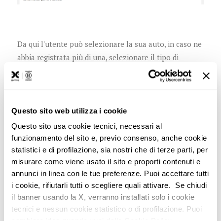
Da qui l'utente può selezionare la sua auto, in caso ne
abbia registrata più di una, selezionare il tipo di
problema e prenotare online l'appuntamento con la
concessionaria, localizzandola in base alla posizione
in cui si trova, all'indirizzo o alla ragione sociale del
dealer.
Questo sito web utilizza i cookie
Questo sito usa cookie tecnici, necessari al
funzionamento del sito e, previo consenso, anche cookie
Questo momento è molto delicato e importante per il
statistici e di profilazione, sia nostri che di terze parti, per
brand: è fondamentale essere vicini al consumatore
misurare come viene usato il sito e proporti contenuti e
per capire come si trova con il prodotto. Ogni
annunci in linea con le tue preferenze. Puoi accettare tutti
consumatore soddisfatto è un potenziale
brand
i cookie, rifiutarli tutti o scegliere quali attivare. Se chiudi
ambassador
, per cui è centrale il rapporto che si crea
il banner usando la X, verranno installati solo i cookie
tecnici e nessun cookie statistico o di profilazione. Puoi
tra clienti e brand nella fase post-vendita.
cambiare idea quando vuoi dalla Cookie Policy.