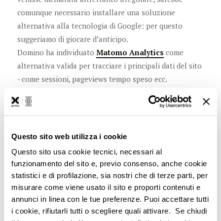
comunque necessario installare una soluzione
alternativa alla tecnologia di Google: per questo
suggeriamo di giocare d’anticipo.
Domino ha individuato
Matomo Analytics
come
alternativa valida per tracciare i principali dati del sito
- come sessioni, pageviews tempo speso ecc.
Si tratta di una piattaforma con un’interfaccia simile a
Universal Analytics che permette di parametrizzare le
campagne ed effettuare la maggior parte delle analisi
della penultima versione di GA. Nella versione a
Questo sito web utilizza i cookie
pagamento l’Host dei Dati è in UE, è anche possibile
Questo sito usa cookie tecnici, necessari al
installare i codici Matomo su server proprietari o in
funzionamento del sito e, previo consenso, anche cookie
quelli dell’agenzia di fiducia.
statistici e di profilazione, sia nostri che di terze parti, per
Pro:
sicurezza di conformità con il GDPR, Server in
misurare come viene usato il sito e proporti contenuti e
europa o proprietari, Tecnologia che si occupa
annunci in linea con le tue preferenze. Puoi accettare tutti
i cookie, rifiutarli tutti o scegliere quali attivare. Se chiudi
esclusivamente di analytics