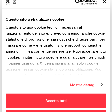
le idee prima di impegnare tempo e risorse
significative
Facilitatori e Coach:
per portare un metodo
Questo sito web utilizza i cookie
collaudato e strutturato di inquadramento dei
Questo sito usa cookie tecnici, necessari al
problemi ai propri team o clienti.
funzionamento del sito e, previo consenso, anche cookie
statistici e di profilazione, sia nostri che di terze parti, per
misurare come viene usato il sito e proporti contenuti e
5. Come funziona nello
annunci in linea con le tue preferenze. Puoi accettare tutti
i cookie, rifiutarli tutti o scegliere quali attivare. Se chiudi
specifico il Foundation Sprint?
il banner usando la X, verranno installati solo i cookie
tecnici e nessun cookie statistico o di profilazione. Puoi
cambiare idea quando vuoi dalla Cookie Policy.
Per maggiori informazioni
puoi visualizzare
Mostra dettagli
l'informativa estesa cliccando qui.
Accetta tutti