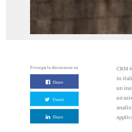
Prosegui la discussione su
CRM è 
in ita
Share
un ins
un'azi
Tweet
analiz
applic
Share