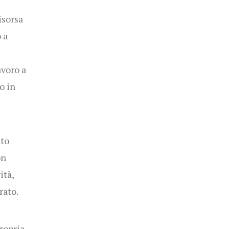
isorsa
 a
avoro a
o in
ito
on
ità,
rato.
ropria