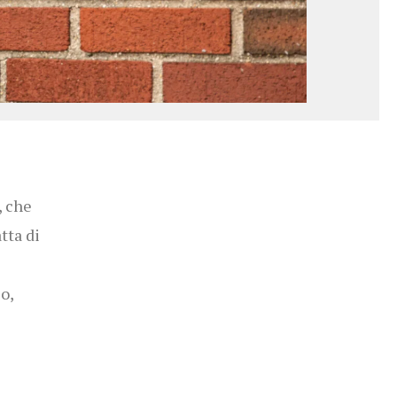
, che
atta di
o,