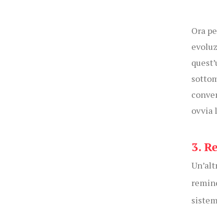
Ora pe
evoluz
quest’
sottom
conver
ovvia l
3. R
Un’alt
remind
sistem