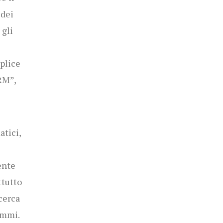
 dei
 gli
mplice
RM”,
atici,
ente
ttutto
icerca
rammi.