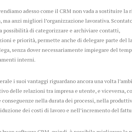
ndiamo adesso come il CRM non vada a sostituire la r
 ma anzi migliori l’organizzazione lavorativa. Scontato
la possibilità di categorizzare e archiviare contatti,
zioni e priorità, permette anche di delegare parte del l
lega, senza dover necessariamente impiegare del temp
amenti interni.
erale i suoi vantaggi riguardano ancora una volta l’amb
tivo delle relazioni tra impresa e utente, e viceversa, c
 conseguenze nella durata dei processi, nella produttiv
riduzione dei costi di lavoro e nell’incremento del fattu
 buon software CRM, quindi, è possibile migliorare la p