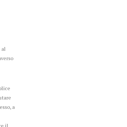
 al
averso
plice
utare
esso, a
e il