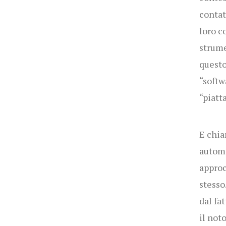
contat
loro c
strume
questo,
“softw
“piatt
E chia
automa
approc
stesso
dal fa
il not