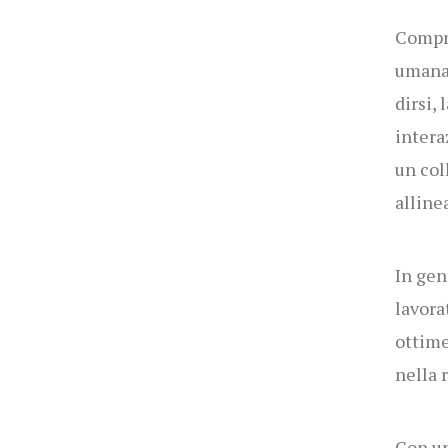
Compre
umana,
dirsi, 
intera
un col
alline
In gen
lavora
ottime
nella 
Con un