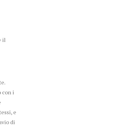
 il
e.
 con i
e
essi, e
nvio di