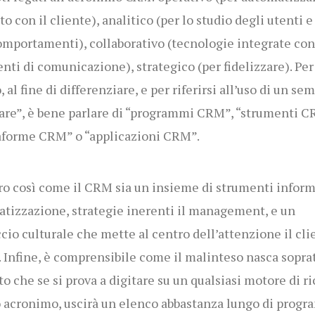
to con il cliente), analitico (per lo studio degli utenti e
omportamenti), collaborativo (tecnologie integrate con
nti di comunicazione), strategico (per fidelizzare). Per
 al fine di differenziare, e per riferirsi all’uso di un se
are”, è bene parlare di “programmi CRM”, “strumenti C
aforme CRM” o “applicazioni CRM”.
ro così come il CRM sia un insieme di strumenti inform
tizzazione, strategie inerenti il management, e un
cio culturale che mette al centro dell’attenzione il cli
. Infine, è comprensibile come il malinteso nasca sopra
tto che se si prova a digitare su un qualsiasi motore di r
o acronimo, uscirà un elenco abbastanza lungo di prog