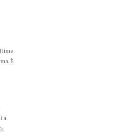
ultime
rma. È
l
i a
sk.