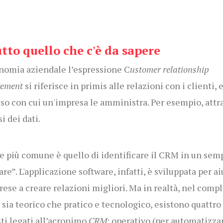
utto quello che c'è da sapere
nomia aziendale l’espressione C
ustomer relationship
ement
si riferisce in primis alle relazioni con i clienti, e
so con cui un'impresa le amministra. Per esempio, attr
si dei dati.
re più comune è quello di identificare il CRM in un sem
are”. L'applicazione software, infatti, è sviluppata per ai
rese a creare relazioni migliori. Ma in realtà, nel compl
o sia teorico che pratico e tecnologico, esistono quattro
ti legati all’acronimo
CRM
: operativo (per automatizzar