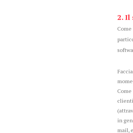
2. I
Come a
partic
softwa
Faccia
momen
Come n
client
(attra
in gen
mail, e