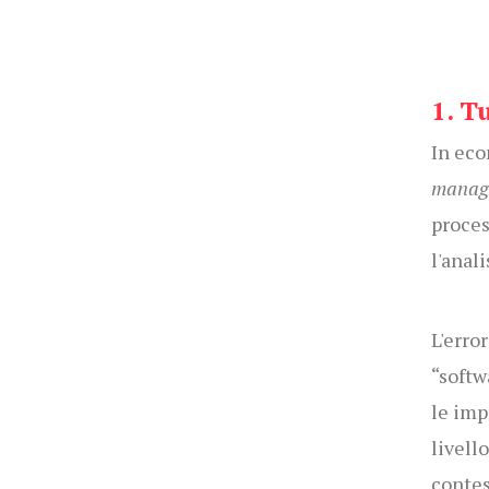
1. T
In eco
manag
proces
l'anali
L'erro
“softw
le imp
livell
contes