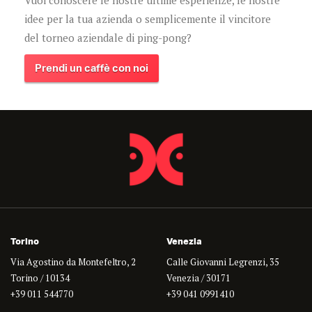
idee per la tua azienda o semplicemente il vincitore
del torneo aziendale di ping-pong?
Prendi un caffè con noi
Torino
Venezia
Via Agostino da Montefeltro, 2
Calle Giovanni Legrenzi, 35
Torino / 10134
Venezia / 30171
+39 011 544770
+39 041 0991410