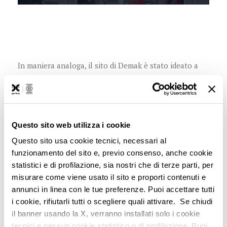
In maniera analoga, il sito di Demak è stato ideato a
partire dalle esigenze di
buyer personas
e riducendo la
distanza tra utente e prodotto ad un click grazie ad
una riorganizzazione sulla base di prodotti e servizi.
Questo sito web utilizza i cookie
4. Galeotta è la call to action
Questo sito usa cookie tecnici, necessari al
funzionamento del sito e, previo consenso, anche cookie
Un elemento fondamentale nei tre siti, che garantisce
statistici e di profilazione, sia nostri che di terze parti, per
semplicità nella navigazione e invita
misurare come viene usato il sito e proporti contenuti e
all’approfondimento è la
call to action
.
annunci in linea con le tue preferenze. Puoi accettare tutti
i cookie, rifiutarli tutti o scegliere quali attivare. Se chiudi
il banner usando la X, verranno installati solo i cookie
Per Contship è presente sin dalla home page e
tecnici e nessun cookie statistico o di profilazione. Puoi