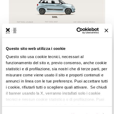
Questo sito web utilizza i cookie
Questo sito usa cookie tecnici, necessari al
funzionamento del sito e, previo consenso, anche cookie
Coerenza, chiarezza, semplicità
statistici e di profilazione, sia nostri che di terze parti, per
misurare come viene usato il sito e proporti contenuti e
Quando l'utente utilizza il
configuratore
del tuo
annunci in linea con le tue preferenze. Puoi accettare tutti
prodotto o servizio deve poterlo fare in modo intuitivo
i cookie, rifiutarli tutti o scegliere quali attivare. Se chiudi
e rapido: comunica con chiarezza le diverse opzioni;
il banner usando la X, verranno installati solo i cookie
fai in modo che il sistema si aggiorni coerentemente
tecnici e nessun cookie statistico o di profilazione. Puoi
con le scelte dell'utente (se ha aggiunto optional e
cambiare idea quando vuoi dalla Cookie Policy.
particolari, il prezzo e l'immagine si devono aggiornare
Per maggiori informazioni
puoi visualizzare