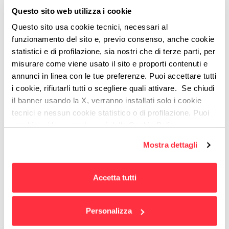
ragazzi (vittime, bulli o
Questo sito web utilizza i cookie
testimoni) e gli adulti
Questo sito usa cookie tecnici, necessari al
funzionamento del sito e, previo consenso, anche cookie
(insegnanti e genitori).
statistici e di profilazione, sia nostri che di terze parti, per
misurare come viene usato il sito e proporti contenuti e
annunci in linea con le tue preferenze. Puoi accettare tutti
i cookie, rifiutarli tutti o scegliere quali attivare. Se chiudi
il banner usando la X, verranno installati solo i cookie
IBM Watson può essere utile
tecnici e nessun cookie statistico o di profilazione. Puoi
anche alla tua azienda
cambiare idea quando vuoi dalla Cookie Policy.
Per maggiori informazioni
puoi visualizzare
Mostra dettagli
l'informativa estesa cliccando qui.
I dati generati ogni giorno tendono
all'infinito: si prevede si arriverà entro il 2020
Accetta tutti
a 44mila miliardi di gigabyte. L’80% sono di
tipo non strutturato: dalle immagini ai suoni,
fino agli stati emozionali delle persone.
Personalizza