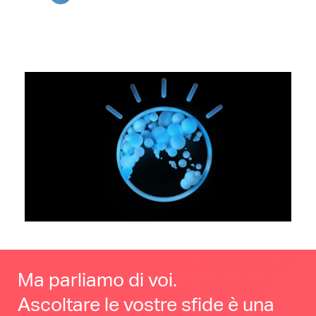
Ma parliamo di voi.
Ascoltare le vostre sfide è una