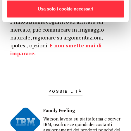
IBM Watson è in grado di interpretarli
Usa solo i cookie necessari
attraverso la percezione e l’interazione.
Primo sistema cognitivo ad arrivare sul
mercato, può comunicare in linguaggio
naturale, ragionare su argomentazioni,
ipotesi, opzioni.
E non smette mai di
imparare
.
POSSIBILITÀ
Family Feeling
Watson lavora su piattaforma e server
IBM, usufruisce quindi dei costanti
aggiornamenti dei prodotti
nonché
del