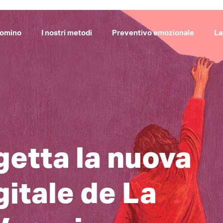
Domino
I nostri metodi
Preventivo emozionale
La
etta la nuova
itale de La