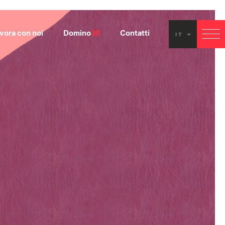
vora con noi
Domino
30
Contatti
IT