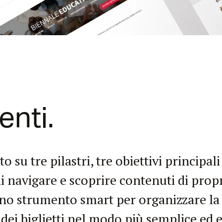
enti.
o su tre pilastri, tre obiettivi principal
à di navigare e scoprire contenuti di pro
uno strumento smart per organizzare l
 dei biglietti nel modo più semplice ed e