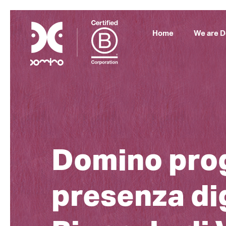
Home
We are 
Domino prog
presenza dig