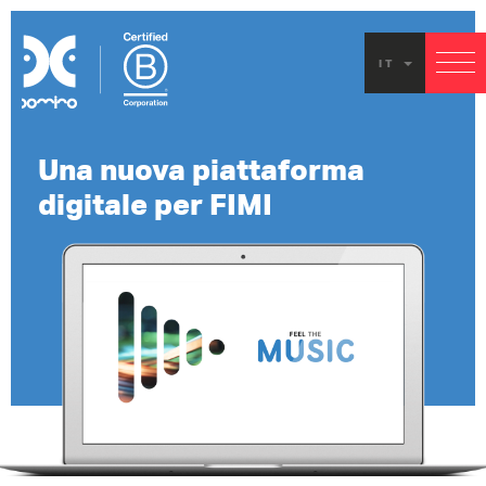
IT
Una nuova piattaforma
digitale per FIMI