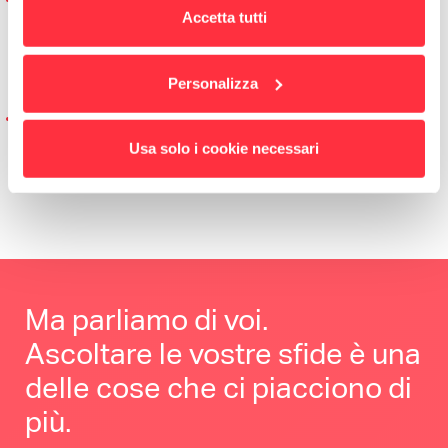
Accetta tutti
garantendo scalabilità e piena libertà di
personalizzazione dei moduli per la creazione dei
contenuti
Personalizza
Interventi tecnici sulle componenti del sito per
favorire una migliore indicizzazione e una struttura
Usa solo i cookie necessari
SEO-friendly
Ma parliamo di voi.
Ascoltare le vostre sfide è una
delle cose che ci piacciono di
più.