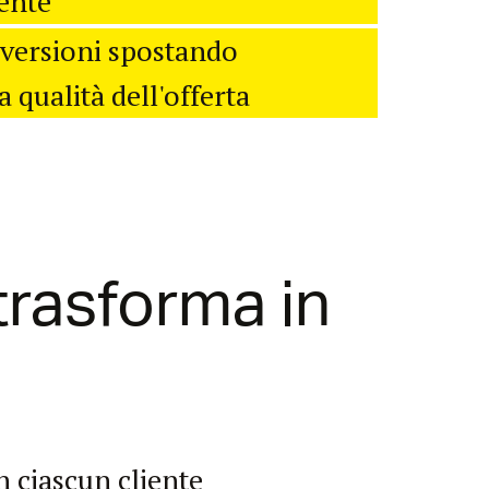
iente
nversioni spostando
a qualità dell'offerta
 trasforma in
 ciascun cliente