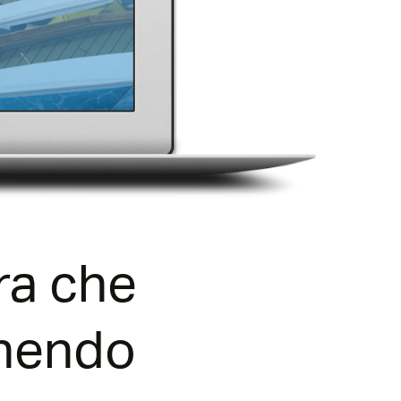
ra che
chendo