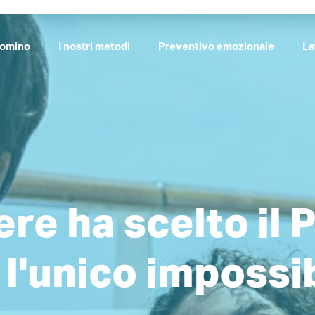
Domino
I nostri metodi
Preventivo emozionale
La
re ha scelto il 
l'unico impossi