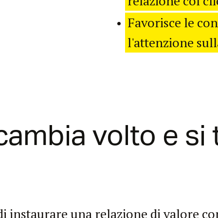
relazione col cl
Favorisce le co
l'attenzione sull
 cambia volto e si
 instaurare una relazione di valore con