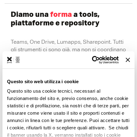
Diamo una
forma
a tools,
piattaforme e repository
Teams, One Drive,
Lumapps
,
Sharepoint
. Tutti
gli
strumenti ci sono già, ma non si coordinano
(o tutti
usano WhatsApp)?
​
Non serve
qualcosa di nuovo, facciamoli «parlare»,
basta
il tempo di un Design Sprint!
Questo sito web utilizza i cookie
Questo sito usa cookie tecnici, necessari al
funzionamento del sito e, previo consenso, anche cookie
statistici e di profilazione, sia nostri che di terze parti, per
misurare come viene usato il sito e proporti contenuti e
annunci in linea con le tue preferenze. Puoi accettare tutti
i cookie, rifiutarli tutti o scegliere quali attivare. Se chiudi
il banner usando la X, verranno installati solo i cookie