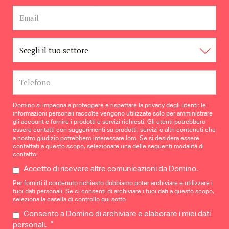
Domino si impegna a proteggere e rispettare la privacy degli utenti: le
informazioni personali raccolte vengono utilizzate solo per amministrare
gli account e fornire i prodotti e servizi richiesti. Gli utenti potrebbero
essere contatti con suggerimenti su prodotti, servizi o altri contenuti che
a nostro giudizio potrebbero interessare loro. Se si desidera essere
contattati a questo scopo, selezionare una delle seguenti modalità di
contatto:
Accetto di ricevere altre comunicazioni da Domino.
Per fornirti il contenuto richiesto dobbiamo poter archiviare e utilizzare i
tuoi dati personali. Se ci consenti di archiviare i tuoi dati a questo scopo,
seleziona la casella di controllo qui sotto.
Consento a Domino di archiviare e elaborare i miei dati
*
personali.