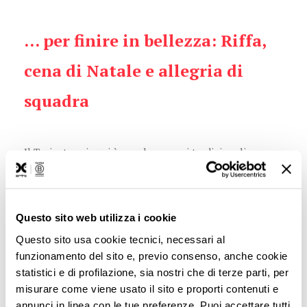
… per finire in bellezza: Riffa,
cena di Natale e allegria di
squadra
Il Trainstorming si è concluso con i tradizionali
momenti di
convivialità
e
team building
, in questo
caso per celebrare insieme i successi dell'anno che sta
per concludersi: la
riffa
(la nota lotteria tramandata
Questo sito web utilizza i cookie
nei secoli) subito seguita dall’immancabile
cena
che
Questo sito usa cookie tecnici, necessari al
precede le festività natalizie.
funzionamento del sito e, previo consenso, anche cookie
Crediamo che un ambiente di lavoro positivo e
statistici e di profilazione, sia nostri che di terze parti, per
collaborativo, ma soprattutto propositivo, sia
misurare come viene usato il sito e proporti contenuti e
fondamentale per raggiungere gli obiettivi comuni e
annunci in linea con le tue preferenze. Puoi accettare tutti