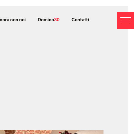
vora con noi
Domino
30
Contatti
BL