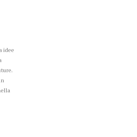
a idee
a
uture.
un
ella