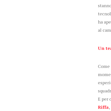
stanno
tecnol
ha ape
al ca
Un te
Come s
moment
esperi
squadr
E per 
Riffa
,