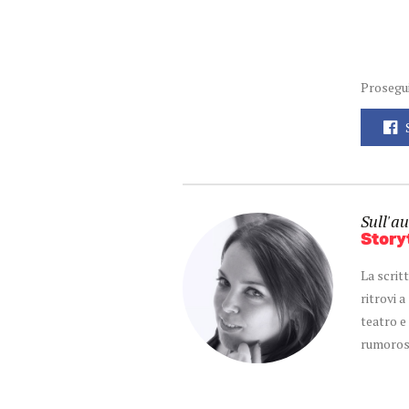
Prosegui
Sull'au
Story
La scrit
ritrovi 
teatro e
rumoros