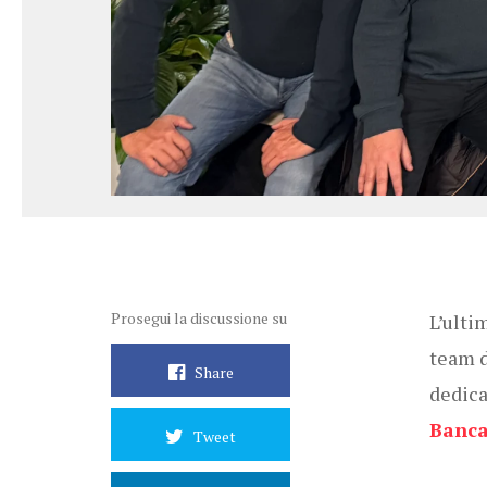
Prosegui la discussione su
L’ulti
team 
Share
dedica
Banca
Tweet