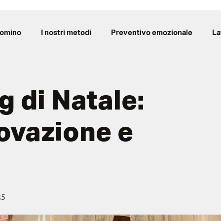
Domino
I nostri metodi
Preventivo emozionale
La
g di Natale:
novazione e
25