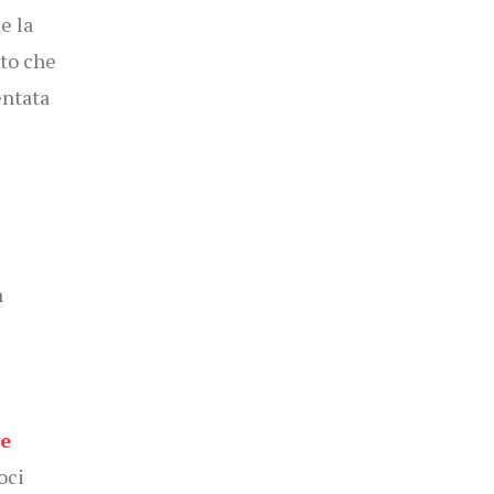
e la
nto che
entata
n
e
oci