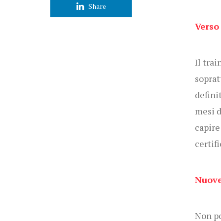
Share
Verso
Il tra
soprat
definit
mesi d
capire
certif
Nuove
Non po