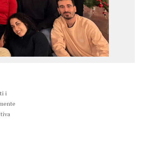
i i
amente
tiva