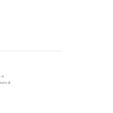
 si
nata di
e