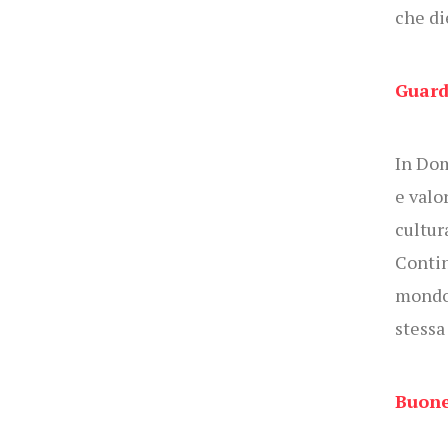
che di
Guard
In Dom
e valo
cultur
Contin
mondo 
stessa
Buone