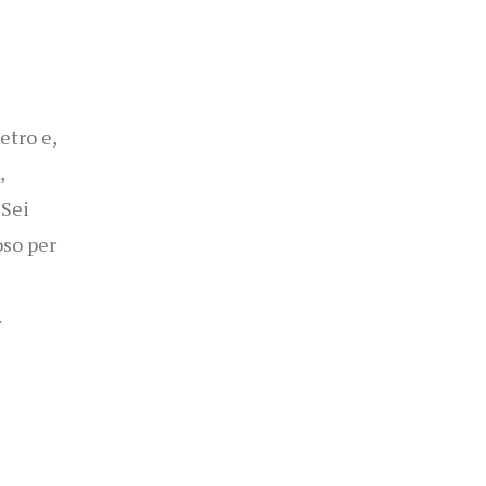
etro e,
,
 Sei
oso per
.