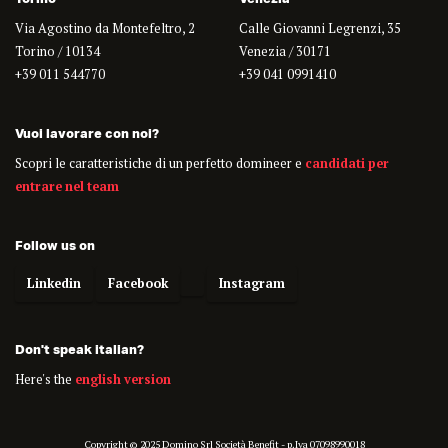
Via Agostino da Montefeltro, 2
Calle Giovanni Legrenzi, 35
Torino / 10134
Venezia / 30171
+39 011 544770
+39 041 0991410
Vuoi lavorare con noi?
Scopri le caratteristiche di un perfetto domineer e
candidati per
entrare nel team
Follow us on
Linkedin
Facebook
Instagram
Don't speak italian?
Here's the
english version
Copyright © 2025 Domino Srl Società Benefit - p.Iva 07098990018