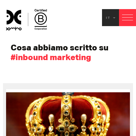
inbou
IT
market
Cosa abbiamo scritto su
#inbound marketing