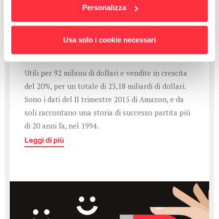
Amazon e la Coda Lunga:
Personalizza
perché l'e-commerce ha
vinto
Usa solo i cookie necessari
#inbound marketing
Utili per 92 milioni di dollari e vendite in crescita
del 20%, per un totale di 23,18 miliardi di dollari.
Sono i dati del II trimestre 2015 di Amazon, e da
soli raccontano una storia di successo partita più
di 20 anni fa, nel 1994.
Leggi di più