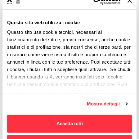
Ogni giorno ricevi in media dai 300 ai 3000
messaggi pubblicitari, frutto di outbound
marketing: come puoi essere sicuro che il tuo, in
Questo sito web utilizza i cookie
mezzo a tutti gli altri, arrivi a segno? Ma prima di
Questo sito usa cookie tecnici, necessari al
tutto cosa significa outbound marketing?
funzionamento del sito e, previo consenso, anche cookie
Leggi di più
statistici e di profilazione, sia nostri che di terze parti, per
misurare come viene usato il sito e proporti contenuti e
annunci in linea con le tue preferenze. Puoi accettare tutti
i cookie, rifiutarli tutti o scegliere quali attivare. Se chiudi
il banner usando la X, verranno installati solo i cookie
tecnici e nessun cookie statistico o di profilazione. Puoi
cambiare idea quando vuoi dalla Cookie Policy.
Per maggiori informazioni
puoi visualizzare
Mostra dettagli
l'informativa estesa cliccando qui.
Accetta tutti