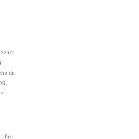
a
izzare
i
che da
DS,
ie
o fan.