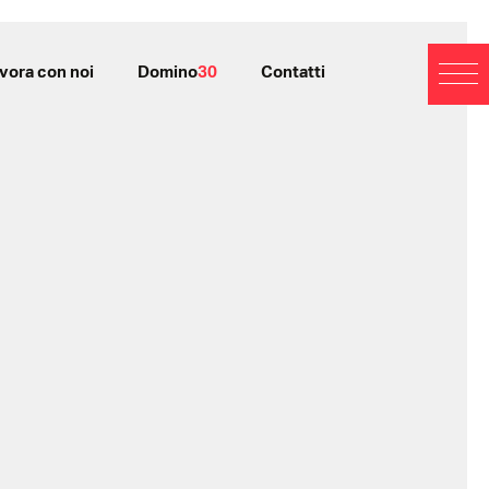
vora con noi
Domino
30
Contatti
BL