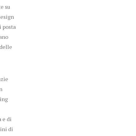
te su
design
i posta
rano
delle
azie
n
ing
 e di
ini di