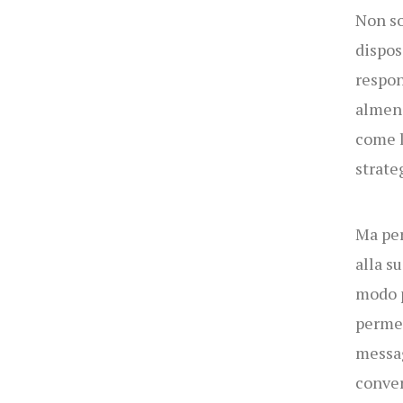
Non so
dispos
respon
almeno
come l
strate
Ma per
alla s
modo p
permet
messag
conve