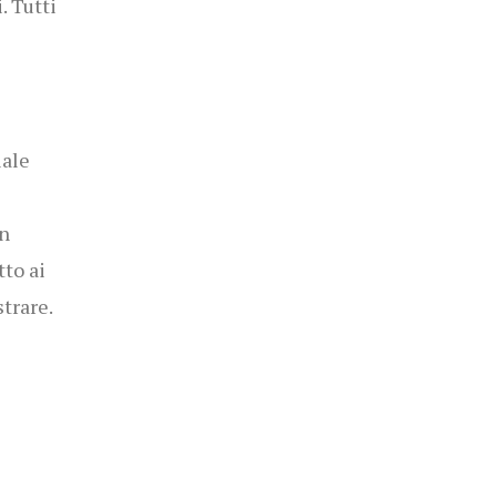
. Tutti
iale
in
tto ai
trare.