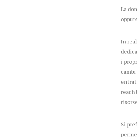
La dom
oppure
In rea
dedica
i prop
cambi 
entrat
reach
risors
Si pre
permet