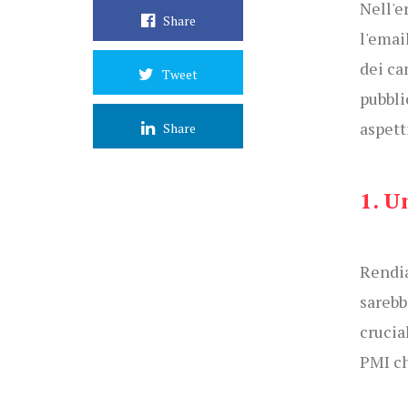
Nell'e
Share
l'emai
dei ca
Tweet
pubbli
aspett
Share
1. U
Rendia
sarebb
crucia
PMI ch