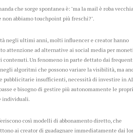
anda che sorge spontanea è: "ma la mail è roba vecchi
 non abbiamo touchpoint più freschi?".
ltà negli ultimi anni, molti influencer e creator hanno
to attenzione ad alternative ai social media per monet
ri contenuti. Un fenomeno in parte dettato dai frequent
negli algoritmi che possono variare la visibilità, ma an
e pubblicitarie insufficienti,
necessità di investire in A
basse
e bisogno di gestire più autonomamente le propr
e individuali.
feriscono così modelli di abbonamento diretto, che
tono ai creator di guadagnare immediatamente dai lor