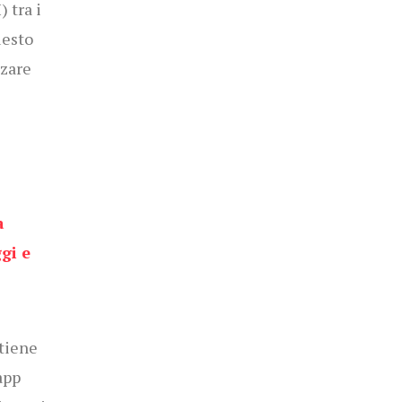
I)
tra i
esto
zzare
a
gi e
ntiene
app