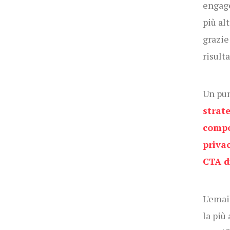
engage
più al
grazie
risult
Un pun
strat
comp
priva
CTA d
L'emai
la più