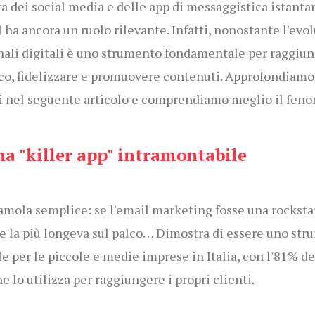
ra dei social media e delle app di messaggistica istanta
l ha ancora un ruolo rilevante. Infatti, nonostante l'evo
nali digitali è uno strumento fondamentale per raggiun
co, fidelizzare e promuovere contenuti. Approfondiamo
i nel seguente articolo e comprendiamo meglio il fen
na "killer app" intramontabile
mola semplice: se l'email marketing fosse una rockstar
e la più longeva sul palco… Dimostra di essere uno st
le per le piccole e medie imprese in Italia, con l'81% de
e lo utilizza per raggiungere i propri clienti.