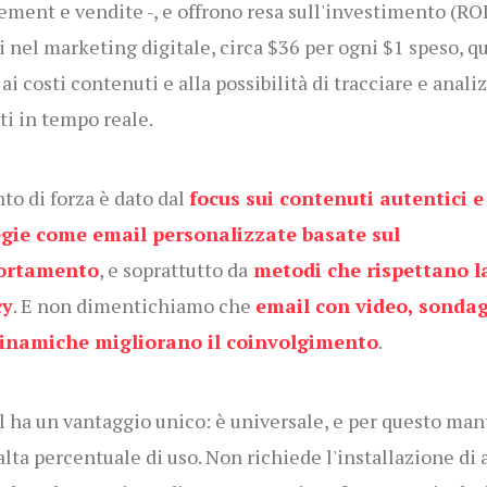
ment e vendite -
, e offrono resa sull'investimento (RO
ti nel marketing digitale,
circa $36 per ogni $1 speso
,
qu
 ai costi contenuti e alla possibilità di tracciare e anali
ati in tempo reale.
to di forza è dato dal
focus sui contenuti autentici e
egie come email personalizzate basate sul
ortamento
, e soprattutto
da
metodi
che rispettano l
cy
. E non dimentichiamo che
e
mail con video, sondag
inamiche migliorano il coinvolgimento
.
l ha un vantaggio unico: è universale, e per questo ma
 alta percentuale di uso. Non richiede l'installazione di 