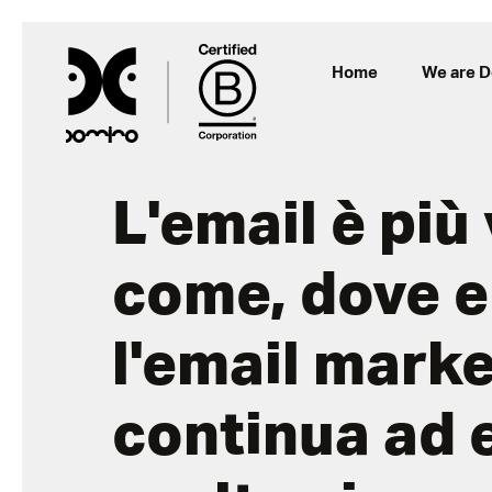
Home
We are 
L'email è più
come, dove e
l'email mark
continua ad 