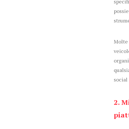
specif
possie
strume
Molte 
veicol
organi
qualsi
social
2. M
piat