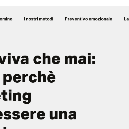
Domino
I nostri metodi
Preventivo emozionale
La
 viva che mai:
 perchè
eting
essere una