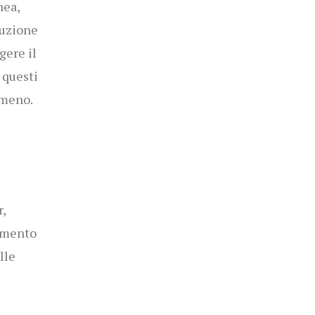
nea,
luzione
gere il
 questi
omeno.
,
rumento
lle