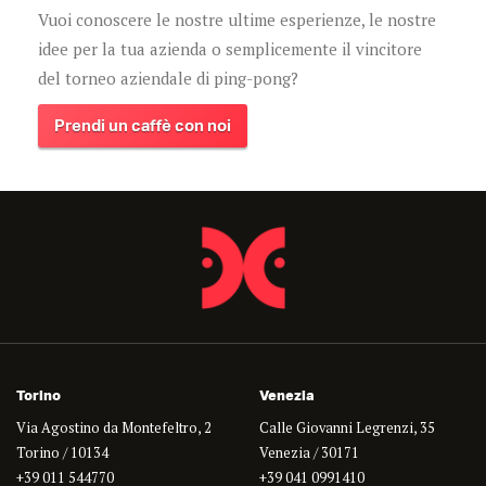
Vuoi conoscere le nostre ultime esperienze, le nostre
idee per la tua azienda o semplicemente il vincitore
del torneo aziendale di ping-pong?
Prendi un caffè con noi
Torino
Venezia
Via Agostino da Montefeltro, 2
Calle Giovanni Legrenzi, 35
Torino / 10134
Venezia / 30171
+39 011 544770
+39 041 0991410