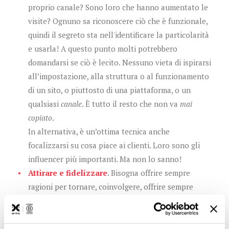
proprio canale? Sono loro che hanno aumentato le
visite? Ognuno sa riconoscere ciò che è funzionale,
quindi il segreto sta nell'identificare la particolarità
e usarla! A questo punto molti potrebbero
domandarsi se ciò è lecito. Nessuno vieta di ispirarsi
all’impostazione, alla struttura o al funzionamento
di un sito, o piuttosto di una piattaforma, o un
qualsiasi
canale
. È tutto il resto che non va
mai
copiato
.
In alternativa, è un’ottima tecnica anche
focalizzarsi su cosa piace ai clienti. Loro sono gli
influencer più importanti. Ma non lo sanno!
Attirare e fidelizzare
. Bisogna offrire sempre
ragioni per tornare, coinvolgere, offrire sempre
nuove occasioni per rivolgersi ancora ai propri
servizi. E far sentire al sicuro, usando espressioni
che siano associabili a emozioni positive. Ma