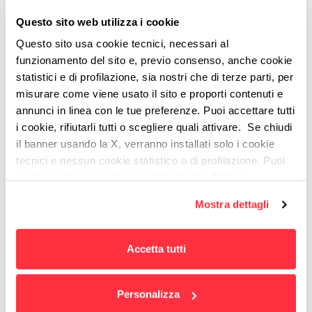
bisogna fare attenzione, perché il costo per
Questo sito web utilizza i cookie
acquisire nuovi clienti è elevato, quindi quello che
Questo sito usa cookie tecnici, necessari al
non deve accadere è attrarli ma perderli
funzionamento del sito e, previo consenso, anche cookie
immediatamente perché le loro aspettative non
statistici e di profilazione, sia nostri che di terze parti, per
sono state soddisfatte. Inoltre, l’esperienza utente
misurare come viene usato il sito e proporti contenuti e
deve essere il più possibile allineata con il tono
annunci in linea con le tue preferenze. Puoi accettare tutti
i cookie, rifiutarli tutti o scegliere quali attivare. Se chiudi
usato, il traffico, il messaggio trasmesso, ecc.;
il banner usando la X, verranno installati solo i cookie
Evitare pagine di testo lunghe ed
tecnici e nessun cookie statistico o di profilazione. Puoi
eccessivamente tecniche
. Potremmo sintetizzarlo
cambiare idea quando vuoi dalla Cookie Policy.
come "Offrire subito ciò che il cliente cerca". Questo
Per maggiori informazioni
puoi visualizzare
significa non cadere nell’errore di credere che
Mostra dettagli
l'informativa estesa cliccando qui.
dilatare la sua permanenza possa essere utile.
Consideriamo sempre i famosi 5 secondi di tempo!
Accetta tutti
Ebbene si! Cinque secondi entro i quali, se l’utente
non avrà trovato la risposta necessaria, andrà via;
Personalizza
Usare applicativi che permettono di