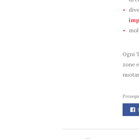
dive
imp
mol
Ogni T
zone e
nuotar
Prosegui