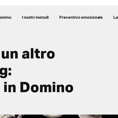
Domino
I nostri metodi
Preventivo emozionale
La
 un altro
g:
e in Domino