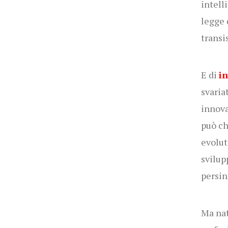
intelli
legge 
transi
E di
in
svaria
innova
può ch
evolut
svilup
persin
Ma nat