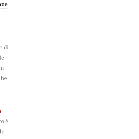
nze
e di
le
ni
che
o
to è
le