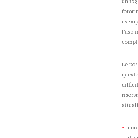
un fog
fotori
esempi
l’uso 
compl
Le pos
queste
diffic
risors
attual
con
di 