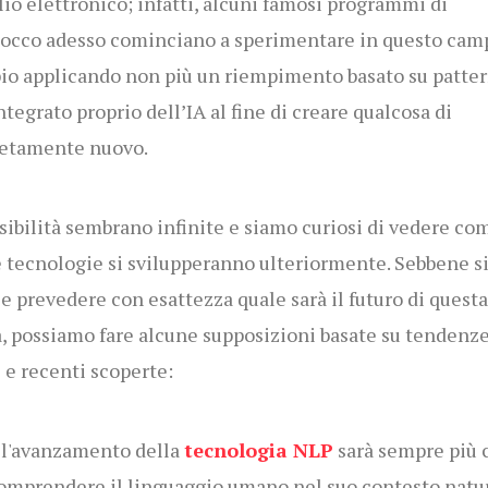
lio elettronico; infatti, alcuni famosi programmi di
tocco adesso cominciano a sperimentare in questo camp
o applicando non più un riempimento basato su patter
integrato proprio dell’IA al fine di creare qualcosa di
etamente nuovo.
sibilità sembrano infinite e siamo curiosi di vedere co
 tecnologie si svilupperanno ulteriormente. Sebbene s
ile prevedere con esattezza quale sarà il futuro di questa
a, possiamo fare alcune supposizioni basate su tendenz
i e recenti scoperte:
 l'avanzamento della
tecnologia NLP
sarà sempre più 
comprendere il linguaggio umano nel suo contesto natu