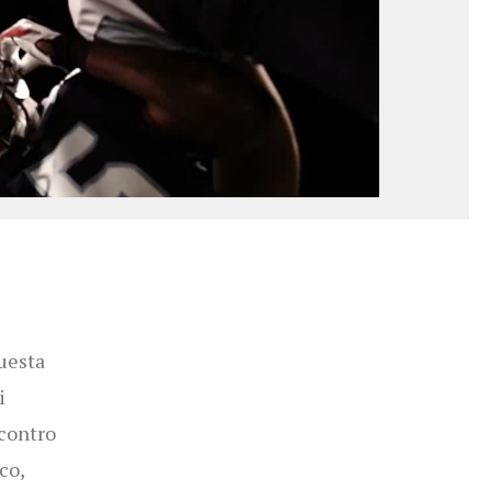
uesta
i
ncontro
co,