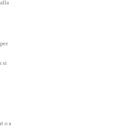
alla
 per
 si
t o a