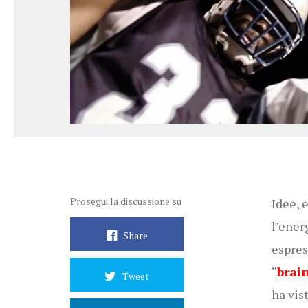
Prosegui la discussione su
Idee, 
l’ener
Share
espres
“
brai
Tweet
ha vis