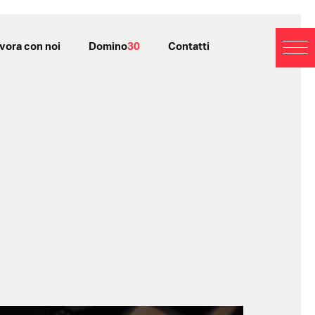
vora con noi
Domino
30
Contatti
BL