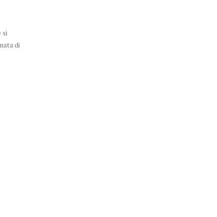
 si
nata di
e