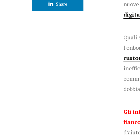
nuove 
Share
digita
Quali 
l'onbo
custo
ineffi
commer
dobbia
Gli in
fianc
d’aiut