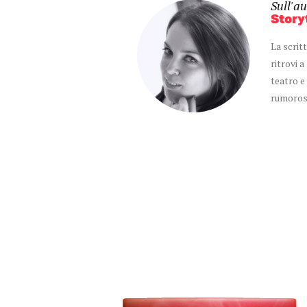
Sull'au
Story
La scrit
ritrovi 
teatro e
rumoros