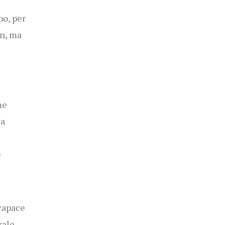
o, per
n, ma
me
ia
e
capace
rale