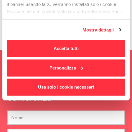
il banner usando la X, verranno installati solo i cookie
Paola Pisano, ex Ministro – Professore di Gestione
tecnici e nessun cookie statistico o di profilazione. Puoi
cambiare idea quando vuoi dalla Cookie Policy.
dell’Innovazione presso l'Università di Torino
Per maggiori informazioni
puoi visualizzare
Mostra dettagli
l'informativa estesa cliccando qui.
Accetta tutti
Iscriviti alla Newsletter per
Personalizza
rimanere aggiornato e ricevi il
video completo della
Usa solo i cookie necessari
conferenza