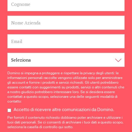
Domino si impegna a proteggere e rispettare la privacy degli utenti: le
informazioni personali raccolte vengono utilizzate solo per amministrare
gli account e fornire i prodotti e servizi richiesti. Gli utenti potrebbero
essere contatti con suggerimenti su prodotti, servizi o altri contenuti che
a nostro giudizio potrebbero interessare loro. Se si desidera essere
contattati a questo scopo, selezionare una delle seguenti modalità di
contatto:
Accetto di ricevere altre comunicazioni da Domino.
Per fornirti il contenuto richiesto dobbiamo poter archiviare e utilizzare i
tuoi dati personali. Se ci consenti di archiviare i tuoi dati a questo scopo,
seleziona la casella di controllo qui sotto.