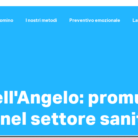
Domino
I nostri metodi
Preventivo emozionale
La
ll'Angelo: prom
 nel settore sani