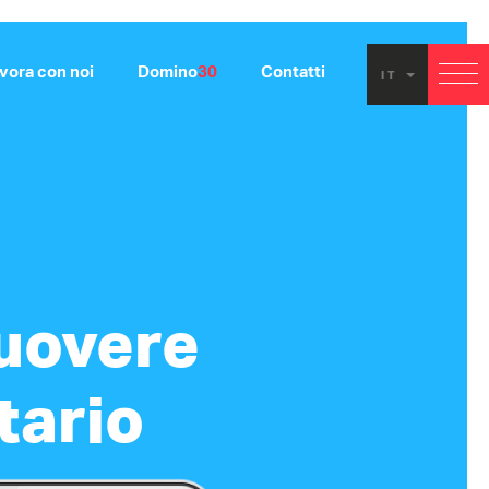
vora con noi
Domino
30
Contatti
IT
uovere
tario