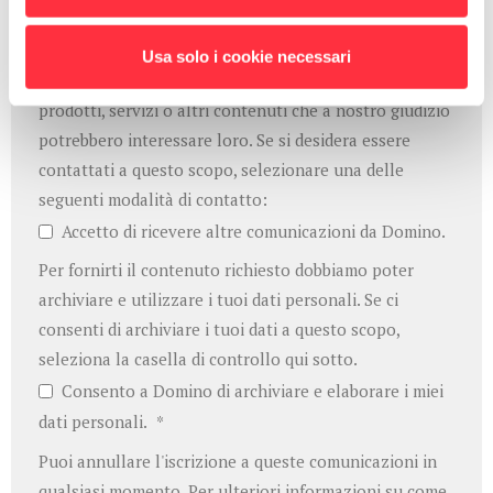
vengono utilizzate solo per amministrare gli account e
fornire i prodotti e servizi richiesti. Gli utenti
Usa solo i cookie necessari
potrebbero essere contatti con suggerimenti su
prodotti, servizi o altri contenuti che a nostro giudizio
potrebbero interessare loro. Se si desidera essere
contattati a questo scopo, selezionare una delle
seguenti modalità di contatto:
Accetto di ricevere altre comunicazioni da Domino.
Per fornirti il contenuto richiesto dobbiamo poter
archiviare e utilizzare i tuoi dati personali. Se ci
consenti di archiviare i tuoi dati a questo scopo,
seleziona la casella di controllo qui sotto.
Consento a Domino di archiviare e elaborare i miei
dati personali.
*
Puoi annullare l'iscrizione a queste comunicazioni in
qualsiasi momento. Per ulteriori informazioni su come