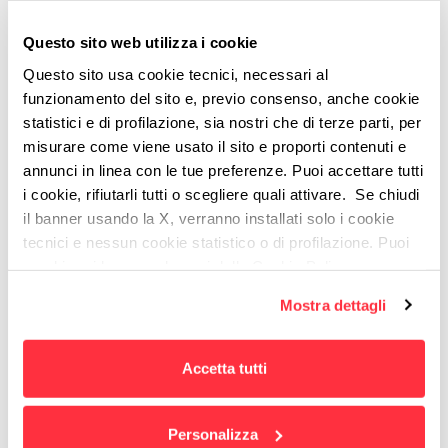
Questo sito web utilizza i cookie
Compila il form per ricevere l'eBook.
Questo sito usa cookie tecnici, necessari al
funzionamento del sito e, previo consenso, anche cookie
statistici e di profilazione, sia nostri che di terze parti, per
misurare come viene usato il sito e proporti contenuti e
annunci in linea con le tue preferenze. Puoi accettare tutti
i cookie, rifiutarli tutti o scegliere quali attivare. Se chiudi
il banner usando la X, verranno installati solo i cookie
tecnici e nessun cookie statistico o di profilazione. Puoi
cambiare idea quando vuoi dalla Cookie Policy.
Per maggiori informazioni
puoi visualizzare
Mostra dettagli
l'informativa estesa cliccando qui.
Accetta tutti
Domino si impegna a proteggere e rispettare la privacy
Personalizza
degli utenti: le informazioni personali raccolte